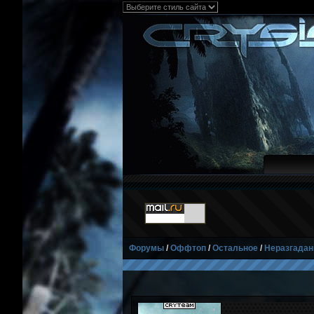
Форумы
/
Оффтоп
/
Остальное
/
Неразгадан