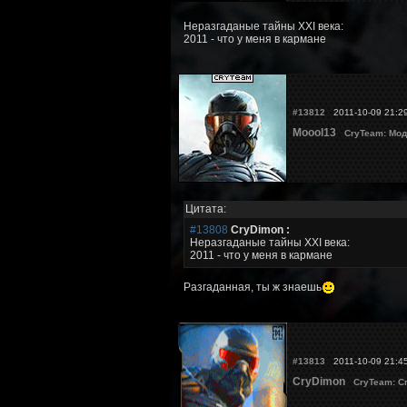
Неразгаданые тайны XXI века:
2011 - что у меня в кармане
#13812
2011-10-09 21:2
Moool13
CryTeam: Мод
Цитата:
#13808
CryDimon :
Неразгаданые тайны XXI века:
2011 - что у меня в кармане
Разгаданная, ты ж знаешь
#13813
2011-10-09 21:4
CryDimon
CryTeam: С