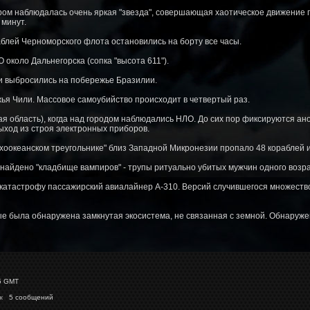
уром наблюдалась очень яркая "звезда", совершающая хаотическое движение п
минут.
аблей Черноморского флота остановились на борту все часы.
около Дальнегорска (сопка "высота 611").
и выбросились на побережье Бразилии.
жья Чили. Массовое самоубийство происходит в четвертый раз.
ая область), когда над городом наблюдались НЛО. До сих пор фиксируются ан
ыход из строя электронных приборов.
ихоокеанском треугольнике" близ Западной Микронезии пропало 48 кораблей и
 найдено "кладбище вампиров" - трупы ритуально убитых мужчин одного возра
 катастрофу пассажирский авиалайнер А-310. Версий случившегося множеств
е была обнаружена замкнутая экосистема, не связанная с земной. Обнаруже
5 GMT
к
5 сообщений