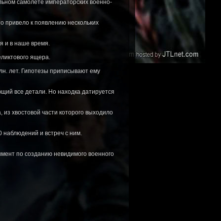
ельном самолете императорских военно-
то привело к появлению нескольких
я и в наше время.
ликтового ящера.
млн. лет. Гипотезы приписывают ему
ющий все детали. Но находка датируется
 из хвостовой части которого выходило
 наблюдений и встреч с ним.
римент по созданию невидимого военного