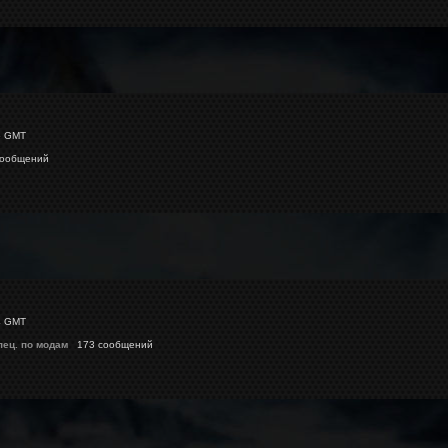
5 GMT
ообщений
4 GMT
пец. по модам
173 сообщений