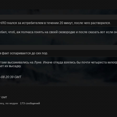
 НЛО гнался за истребителем в течении 20 минут, после чего растворился.
бил, чтоб, аж полчаса гонять на своей сковородке и после сказать вот если он
 факт оспаривается до сих пор.
ё таки высаживались на Луне. Иначе откуда взялись бы почти четыреста килог
ет их высадку.
-08 20:39 GMT
7 GMT
пец. по модам
173 сообщений