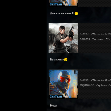
Даже я не знаю!!!
#13823
2011-10-11 12:5
salafail
Участник
62 с
Бумажник
#13826
2011-10-11 15:1
CryDimon
CryTeam: С
Неа)