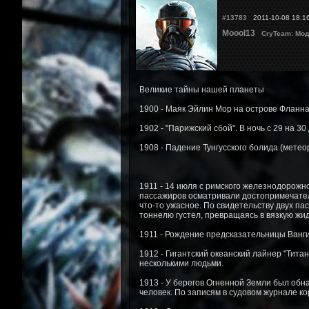
#13783
2011-10-08 18:1
Moool13
CryTeam: Мод
Великие тайны нашей планеты
1900 - Маяк Эйлин Мор на острове Фланна
1902 - "Парижский сбой". В ночь с 29 на 3
1908 - Падение Тунгусского болида (метео
1911 - 14 июля с римского железнодорожно
пассажиров осматривали достопримечатель
что-то ужасное. По свидетельству двух па
тоннелю густел, превращаясь в вязкую жидк
1911 - Рождение предсказательницы Ванги,
1912 - Гигантский океанский лайнер "Тита
несколькими людьми.
1913 - У берегов Огненной Земли был об
человек. По записям в судовом журнале ко