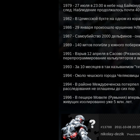
1979 - 27 июля в 23.00 в небе над Байкон
след. Наблюдение продолжалось почти 40 
1982 - В Цемесской бухте на одном из кор
1986 - 29 января произошло крушение НЛО 
1987 - Самоубийство 2000 дельфинов - он
1989 - 140 китов погибли у южного побере
1991 - Взрыв 12 апреля в Сасово (Рязанск
перепрограммирование калькуляторов и в
1993 - За 10 месяцев в так называемом "т
1994 - Около чешского города Челяковицы
1994 - В районе Междуреченска потерпел
расследования не оглашены до сих пор.
1996 - В пещере Мовиле (Румыния) впервы
живущих изолированно уже 5 млн. лет.
#13788
2011-10-08 20:3
nikolay-dezik
Участни