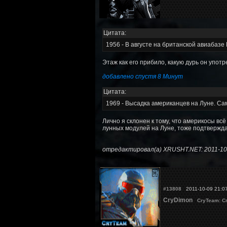
Цитата:
1956 - В августе на британской авиабазе
Этаж как его прибило, какую дурь он употре
добавлено спустя 8 Минут
Цитата:
1969 - Высадка американцев на Луне. Сам
Лично я склонен к тому, что америкосы вс
лунных модулей на Луне, тоже подтвержда
отредактировал(а) XRUSHT.NET: 2011-10
#13808
2011-10-09 21:0
CryDimon
CryTeam: С