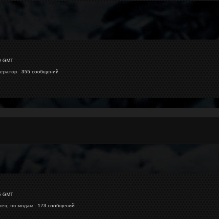
9 GMT
ератор
355 сообщений
5 GMT
пец. по модам
173 сообщений