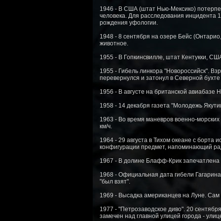
1946 - В США (штат Нью-Мексико) потерп
человека. Для расследования инцидента 
рождения уфологии.
1948 - 8 сентября на озере Бейс (Онтарио
животное.
1955 - В Гопкинсвилле, штат Кентукки, С
1955 - Гибель линкора "Новороссийск". Вз
перевернулся и затонул в Северной бухте 
1956 - В августе на британской авиабазе 
1958 - 14 декабря газета "Молодежь Якут
1963 - Во время маневров военно-морских
км/ч.
1964 - 29 августа в Тихом океане с борт
конфигурации предмет, напоминающий ра
1967 - В долине Блафф-Крик запечатлена н
1968 - Официальная дата гибели Гагарина.
"был взят".
1969 - Высадка американцев на Луне. Сам 
1977 - "Петрозаводское диво". 20 сентября
замечен над главной улицей города - улиц