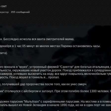
6 GMT
ератор
355 сообщений
н. Беcследно исчезла вся вахта смотрителей маяка.
0 декабря в 1 час 05 минут во многих местах Парижа остановились часы.
рита).
го вокзала в "круиз", устроенный фирмой "Санетти" для богатых итальянцев,
ности, окружавшие новый участок дороги. Поезд приближался к супердлинн
ссажиров, успевших выскочить на ходу, все вдруг покрылось молочнобелым т
ость. Поезд вошел в тоннель и... пропал.
 получившей дар пророчества после того, как ее унес смерч.
ник" столкнулся с айсбергом и затонул. При этом погибло более 1300 человек.
наружен парусник "Мальборо" с зарифленными парусами. На мостике и в пом
рабль вышел из Новой Зеландии в начале 1890 года, но ни в один порт не зах