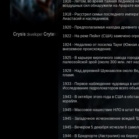
1916 - Летом, во время таяния ледников 
воздушных сил обнаружили на Арарате ков
1918 - Расстрел семьи последнего императ
Анастасий и наследников.
1920 - Предполагаемая находка древнего с
1922 - На реке Пейнт (США) замечено ог
1924 - Недалеко от поселка Таунг (Южная 
внеземное происхождение.
1925 - В карьере кирпичного завода горо
палеозойской эрой (около 300 млн. лет на
1928 - Над деревней Шукнаволок около Ве
пламя.
1933 - Первое наблюдение чудовища в шот
Исследование гидролокатором всего объем
1943 - В октябре этого года в США в обс
корабля.
1945 - Массовое нашествие НЛО в штат Кв
1945 - Загадочное исчезновение вождей Тр
1945 - Вечером 5 декабря исчезли 6 самол
1946 - В Бридпорте (Австралия) на берегу 