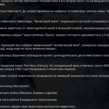
на Арарате летчик лейтенант Росковитский и его второй пилот на разведыват
чег.
ора Николая II. До нашего времени не найдены останки всех членов семьи, ч
лавянского памятника - "Велесовой книги", подлинность которой оспариваетс
ромное животное со змееподобной шеей и большой головой, напоминающее ре
Африка) найден "череп ребенка Таунга", возраст которого оценивается в 2,5 
да Одинцово был найден окаменевший "человеческий мозг", прекрасно переда
зад), когда еще не было млекопитающих...
длозера (Карелия) наблюдали пролет цилиндрического десятиметрового тела,
ландском озере Лох-Несс (Несси). На сегодняшний день отмечено около 4000
а озера в 1992 году обнаружило 5 гигантских ящеров.
тановке особой секретности проводился не имевший аналогов в истории экспе
инсленд (Австралия).
етьего рейха (Мюллер, Борман и другие).
етов в районе Бермудского треугольника.
океана найден труп гигантского волосатого животного.