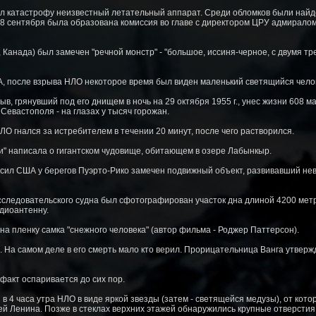
ел катастрофу неизвестный летательный аппарат. Среди обломков были найд
18 сентября была образована комиссия во главе с директором ЦРУ адмирал
, Канада) был замечен "речной монстр" - "большое, иссиня-черное, с двумя т
ША, после взрыва НЛО некоторое время был виден маленький светящийся чело
рыв, грянувший под его днищем в ночь на 29 октября 1955 г., унес жизни 608 
Севастополя - на глазах у тысяч горожан.
НЛО гнался за истребителем в течении 20 минут, после чего растворился.
ии" написала о гигантском чудовище, обитающем в озере Лабынкыр.
 сил США у берегов Пуэрто-Рико замечен подвижный объект, развивавший нев
а исследовательского судна был сфотографирован участок дна длиной 4200 ме
диоантенну.
а пленку самка "снежного человека" (автор фильма - Роджер Паттерсон).
 На самом деле в его смерть мало кто верил. Прорицательница Ванга утвержд
факт оспаривается до сих пор.
 в 4 часа утра НЛО в виде яркой звезды (затем - светящейся медузы), от кото
ей Ленина. Позже в стеклах верхних этажей обнаружились крупные отверстия