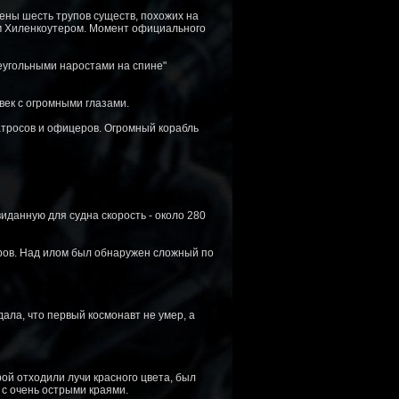
ены шесть трупов существ, похожих на
ом Хиленкоутером. Момент официального
реугольными наростами на спине"
век с огромными глазами.
матросов и офицеров. Огромный корабль
иданную для судна скорость - около 280
тров. Над илом был обнаружен сложный по
ала, что первый космонавт не умер, а
рой отходили лучи красного цвета, был
 с очень острыми краями.