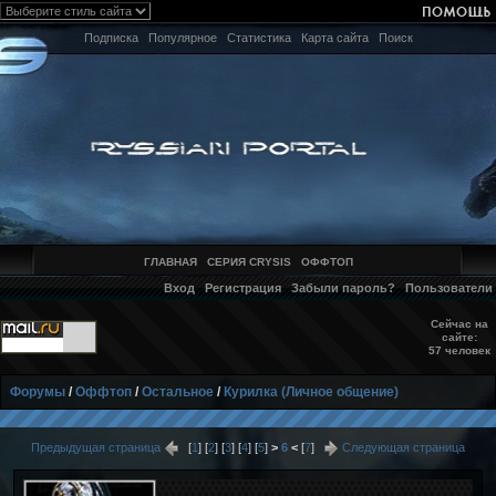
Подписка
Популярное
Статистика
Карта сайта
Поиск
ГЛАВНАЯ
СЕРИЯ CRYSIS
ОФФТОП
Вход
Регистрация
Забыли пароль?
Пользователи
Сейчас на
сайте:
57 человек
Форумы
/
Оффтоп
/
Остальное
/
Курилка (Личное общение)
Предыдущая страница
[
1
] [
2
] [
3
] [
4
] [
5
]
>
6
<
[
7
]
Следующая страница