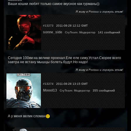
Ваши кошки любят только самое вкусное как гурманы))
Я живу в России и горжусь этим!
#13273
2011-08-28 12:12 GMT
sonne_side
CryTeam: Модератор
141 сообщений
Сегодня 100км на велике проехал.Еле еле сижу.Устал.Скорее всего
завтра не встану мышцы болеть будут.Но надо!
Я живу в России и горжусь этим!
#13274
2011-08-28 13:15 GMT
Moool13
CryTeam: Модератор
355 сообщений
А у меня велик сломан