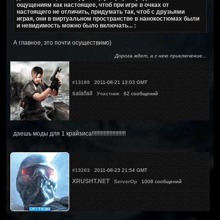
ощущениям как настоящее, чтоб при игре в очках от
настоящего не отличить, придумать так, чтоб с друзьями
играя, они в виртуальном пространстве в нанокостюмах были
и невидимость можно было включать... :
А главное, это почти осуществимо)
Дорога ждет, а с нею приключение...
#13189
2011-08-21 13:03 GMT
salafail
Участник
62 сообщений
даешь моды для 1 крайзиса!!!!!!!!!!!!!!!!!!!!!!!
#13203
2011-08-23 21:54 GMT
XRUSHT.NET
ServerOp
1008 сообщений