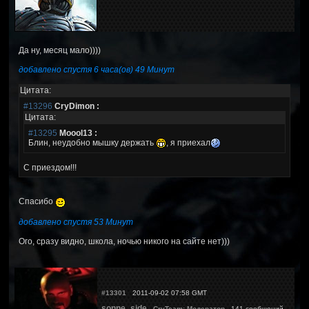
Да ну, месяц мало))))
добавлено спустя 6 часа(ов) 49 Минут
Цитата:
#13296
CryDimon :
Цитата:
#13295
Moool13 :
Блин, неудобно мышку держать
, я приехал
С приездом!!!
Спасибо
добавлено спустя 53 Минут
Ого, сразу видно, школа, ночью никого на сайте нет)))
#13301
2011-09-02 07:58 GMT
sonne_side
CryTeam: Модератор
141 сообщений