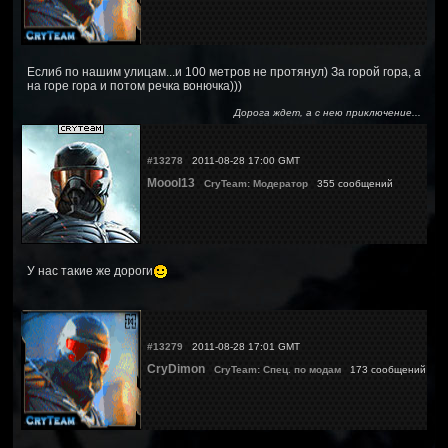
Еслиб по нашим улицам...и 100 метров не протянул) За горой гора, а
на горе гора и потом речка вонючка)))
Дорога ждет, а с нею приключение...
#13278
2011-08-28 17:00 GMT
Moool13
CryTeam: Модератор
355 сообщений
У нас такие же дороги
#13279
2011-08-28 17:01 GMT
CryDimon
CryTeam: Спец. по модам
173 сообщений