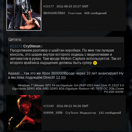
#13177
2011-08-20 23:27 GMT
demonichiter
Участник
406 сообщений
Цитата:
#13172
CryDimon :
Продолжаем разговор о шайтан коробках. По мне так лучшая
консоль, это шарик внутри которого ходишь с видеоочками и
автоматом в руках. Там вроде Motion Capture используется. Так от
второго крайзиса ощущения должны быть супер
Ааааа!.....так это же Xbox 360000!Вроде через 10 лет анансируют.Ну
а мы пока подождём DirectX 12.))))
Windows 7 Ultimate SP1 64-bit;Gigabyte GA-Z68P-DS3;Intel Core I5 2310 3.6
Ggz;Hynix DDR3 4Gb AMD DDR3 4Gb;Gigabyte Radeon HD 7870 OC 2Gb,Crown
PS-600 600W.
#13180
2011-08-21 04:26 GMT
sonne_side
CryTeam: Модератор
141 сообщений