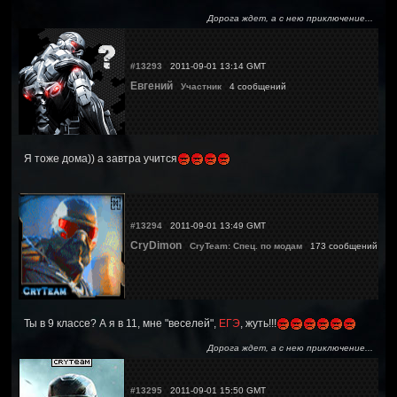
Дорога ждет, а с нею приключение...
#13293
2011-09-01 13:14 GMT
Евгений
Участник
4 сообщений
Я тоже дома)) а завтра учится
#13294
2011-09-01 13:49 GMT
CryDimon
CryTeam: Спец. по модам
173 сообщений
Ты в 9 классе? А я в 11, мне "веселей",
ЕГЭ
, жуть!!!
Дорога ждет, а с нею приключение...
#13295
2011-09-01 15:50 GMT