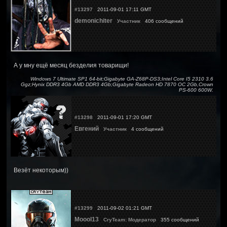
#13297
2011-09-01 17:11 GMT
demonichiter
Участник
406 сообщений
А у мну ещё месяц безделия товарищи!
Windows 7 Ultimate SP1 64-bit;Gigabyte GA-Z68P-DS3;Intel Core I5 2310 3.6
Ggz;Hynix DDR3 4Gb AMD DDR3 4Gb;Gigabyte Radeon HD 7870 OC 2Gb,Crown
PS-600 600W.
#13298
2011-09-01 17:20 GMT
Евгений
Участник
4 сообщений
Везёт некоторым))
#13299
2011-09-02 01:21 GMT
Moool13
CryTeam: Модератор
355 сообщений