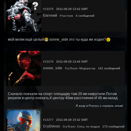
#13275
2011-08-28 13:42 GMT
Евгений
Участник
4 сообщений
мой велик ещё целый
sonne_side это ты куда же ездил?
#13276
2011-08-28 13:46 GMT
sonne_side
CryTeam: Модератор
141 сообщений
Сначало поехали на спорт площадку там 20 км накрутили.Потом
решили в центр поехать.К центру 40км расстояния.И 40 км назад
Я живу в России и горжусь этим!
#13277
2011-08-28 15:42 GMT
CryDimon
CryTeam: Спец. по модам
173 сообщений