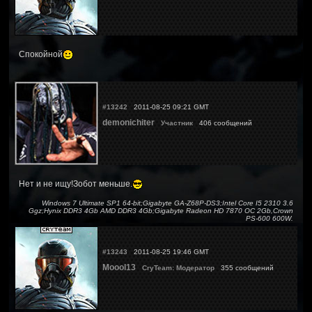
Спокойной
#13242
2011-08-25 09:21 GMT
demonichiter
Участник
406 сообщений
Нет и не ищу!Зобот меньше.
Windows 7 Ultimate SP1 64-bit;Gigabyte GA-Z68P-DS3;Intel Core I5 2310 3.6
Ggz;Hynix DDR3 4Gb AMD DDR3 4Gb;Gigabyte Radeon HD 7870 OC 2Gb,Crown
PS-600 600W.
#13243
2011-08-25 19:46 GMT
Moool13
CryTeam: Модератор
355 сообщений