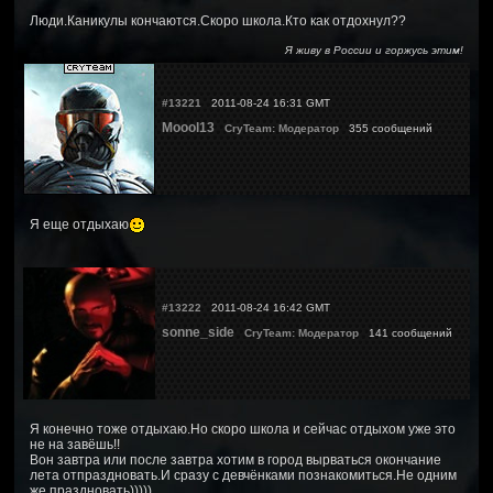
Люди.Каникулы кончаются.Скоро школа.Кто как отдохнул??
Я живу в России и горжусь этим!
#13221
2011-08-24 16:31 GMT
Moool13
CryTeam: Модератор
355 сообщений
Я еще отдыхаю
#13222
2011-08-24 16:42 GMT
sonne_side
CryTeam: Модератор
141 сообщений
Я конечно тоже отдыхаю.Но скоро школа и сейчас отдыхом уже это
не на завёшь!!
Вон завтра или после завтра хотим в город вырваться окончание
лета отпраздновать.И сразу с девчёнками познакомиться.Не одним
же праздновать)))))