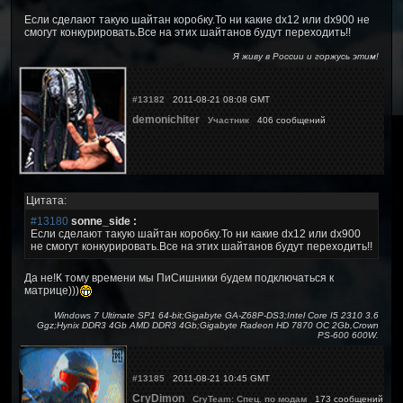
Если сделают такую шайтан коробку.То ни какие dx12 или dx900 не
смогут конкурировать.Все на этих шайтанов будут переходить!!
Я живу в России и горжусь этим!
#13182
2011-08-21 08:08 GMT
demonichiter
Участник
406 сообщений
Цитата:
#13180
sonne_side :
Если сделают такую шайтан коробку.То ни какие dx12 или dx900
не смогут конкурировать.Все на этих шайтанов будут переходить!!
Да не!К тому времени мы ПиСишники будем подключаться к
матрице)))
Windows 7 Ultimate SP1 64-bit;Gigabyte GA-Z68P-DS3;Intel Core I5 2310 3.6
Ggz;Hynix DDR3 4Gb AMD DDR3 4Gb;Gigabyte Radeon HD 7870 OC 2Gb,Crown
PS-600 600W.
#13185
2011-08-21 10:45 GMT
CryDimon
CryTeam: Спец. по модам
173 сообщений