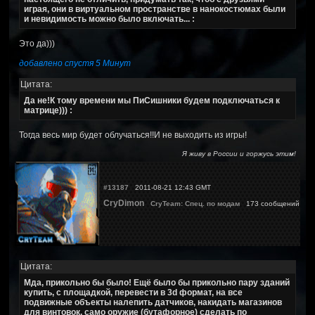
играя, они в виртуальном пространстве в нанокостюмах были
и невидимость можно было включать... :
Это да)))
добавлено спустя 5 Минут
Цитата:
Да не!К тому времени мы ПиСишники будем подключаться к
матрице))) :
Тогда весь мир будет облучаться!!И не выходить из игры!
Я живу в России и горжусь этим!
#13187
2011-08-21 12:43 GMT
CryDimon
CryTeam: Спец. по модам
173 сообщений
Цитата:
Мда, прикольно бы было! Ещё было бы прикольно пару зданий
купить, с площадкой, перевести в 3d формат, на все
подвижные объекты налепить датчиков, накидать магазинов
для винтовок, само оружие (бутафорное) сделать по