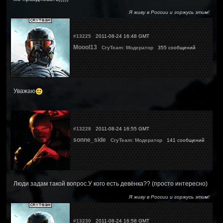
Я живу в России и горжусь этим!
#13225
2011-08-24 16:48 GMT
Moool13
CryTeam: Модератор
355 сообщений
Уважаю
#13228
2011-08-24 16:55 GMT
sonne_side
CryTeam: Модератор
141 сообщений
Люди задам такой вопрос.У кого есть девёнка?? (просто интересно)
Я живу в России и горжусь этим!
#13230
2011-08-24 16:58 GMT