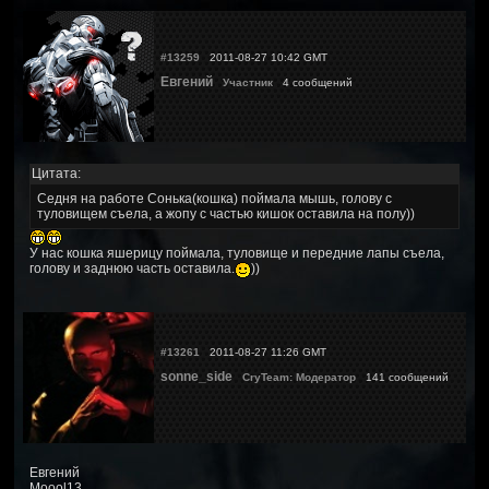
#13259
2011-08-27 10:42 GMT
Евгений
Участник
4 сообщений
Цитата:
Седня на работе Сонька(кошка) поймала мышь, голову с
туловищем съела, а жопу с частью кишок оставила на полу))
У нас кошка яшерицу поймала, туловище и передние лапы съела,
голову и заднюю часть оставила.
))
#13261
2011-08-27 11:26 GMT
sonne_side
CryTeam: Модератор
141 сообщений
Евгений
Moool13