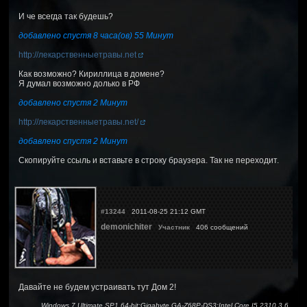
И че всегда так будешь?
добавлено спустя 8 часа(ов) 55 Минут
http://лекарственныетравы.net
Как возможно? Кириллица в домене?
Я думал возможно долько в РФ
добавлено спустя 2 Минут
http://лекарственныетравы.net/
добавлено спустя 2 Минут
Скопируйте ссыль и вставьте в строку браузера. Так не переходит.
#13244
2011-08-25 21:12 GMT
demonichiter
Участник
406 сообщений
Давайте не будем устраивать тут Дом 2!
Windows 7 Ultimate SP1 64-bit;Gigabyte GA-Z68P-DS3;Intel Core I5 2310 3.6