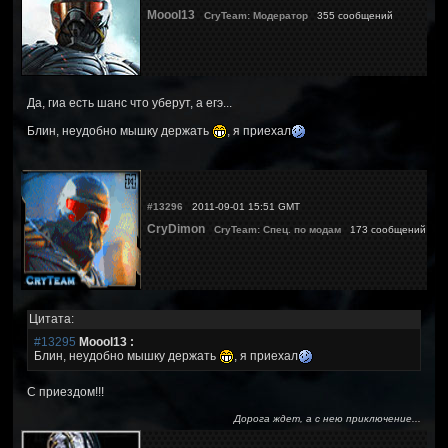
Moool13
CryTeam: Модератор
355 сообщений
Да, гиа есть шанс что уберут, а егэ...
Блин, неудобно мышку держать
, я приехал
#13296
2011-09-01 15:51 GMT
CryDimon
CryTeam: Спец. по модам
173 сообщений
Цитата:
#13295
Moool13 :
Блин, неудобно мышку держать
, я приехал
С приездом!!!
Дорога ждет, а с нею приключение...