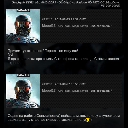
Ggz;Hynix DDR3 4Gb AMD DDR3 4Gb;Gigabyte Radeon HD 7870 OC 2Gb,Crown
PS-600 600W.
#13245
2011-08-25 21:32 GMT
Moool13
CryTeam: Модератор
355 сообщений
Причем тут это говно? Терпеть не могу его!
ЗЫ
Я ща спрашивал про ссыль. С телефона кириллица. С компа зашел
- хрень.
#13258
2011-08-27 05:53 GMT
Moool13
CryTeam: Модератор
355 сообщений
Седня на работе Сонька(кошка) поймала мышь, голову с туловищем
съела, а жопу с частью кишок оставила на полу
))