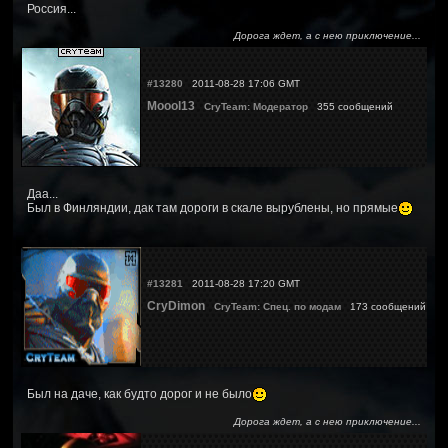
Россия...
Дорога ждет, а с нею приключение...
#13280
2011-08-28 17:06 GMT
Moool13
CryTeam: Модератор
355 сообщений
Даа...
Был в Финляндии, дак там дороги в скале вырублены, но прямые
#13281
2011-08-28 17:20 GMT
CryDimon
CryTeam: Спец. по модам
173 сообщений
Был на даче, как будто дорог и не было
Дорога ждет, а с нею приключение...