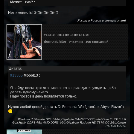
Может... гиа? :
Нет именно ЕГЭ((((((((((((((((((
Я живу в России и горжусь этим!
#13310
2011-09-03 09:13 GMT
demonichiter
Участник
406 сообщений
Цитата:
#13305
Moool13 :
Я зайду, посмотрю что никого нет и приходится уходить
, ибо
делать одному нечего..
Пару постов в день появляется только.
Нужно любой ценой достать Dr.Freman'a,Wolfgram'a и Abyss Razor'a.
Windows 7 Ultimate SP1 64-bit;Gigabyte GA-Z68P-DS3;Intel Core I5 2310 3.6
Ggz;Hynix DDR3 4Gb AMD DDR3 4Gb;Gigabyte Radeon HD 7870 OC 2Gb,Crown
PS-600 600W.