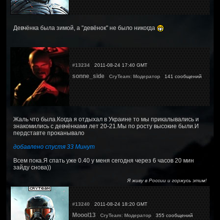
Девчёнка была зимой, а "девёнок" не было никогда
#13234
2011-08-24 17:40 GMT
sonne_side
CryTeam: Модератор
141 сообщений
Жаль что была.Когда я отдыхал в Украине то мы прикалывались и
знакомились с девчёнками лет 20-21.Мы по росту высокие были.И
пердставте проканывало
добавлено спустя 33 Минут
Всем пока.Я спать уже 0.40 у меня сегодня через 6 часов 20 мин
зайду снова))
Я живу в России и горжусь этим!
#13240
2011-08-24 18:20 GMT
Moool13
CryTeam: Модератор
355 сообщений