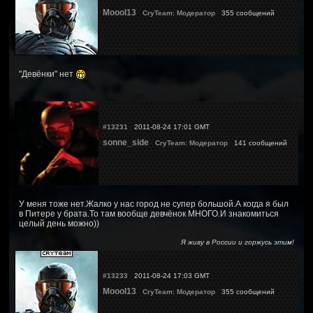
Moool13
CryTeam: Модератор
355 сообщений
"Девёнки" нет
#13231
2011-08-24 17:01 GMT
sonne_side
CryTeam: Модератор
141 сообщений
У меня тоже нет.Жалко у нас город не супер большой.А когда я был
в Питере у брата.То там вообще девчёнок МНОГО.И знакомиться
целый день можно))
Я живу в России и горжусь этим!
#13233
2011-08-24 17:03 GMT
Moool13
CryTeam: Модератор
355 сообщений