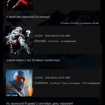
У меня уже прошло((Это конец((
Я живу в России и горжусь этим!
#13291
2011-09-01 07:41 GMT
Евгений
Участник
4 сообщений
у меня через 1 час 20 минут начнётся(((
#13292
2011-09-01 12:57 GMT
CryDimon
CryTeam: Спец. по модам
173 сообщений
Ух, пронесло! Я дома! 1 сентября, день тирании!!!