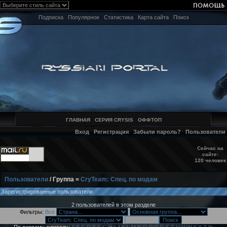
Подписка
Популярное
Статистика
Карта сайта
Поиск
ГЛАВНАЯ
СЕРИЯ CRYSIS
ОФФТОП
Вход
Регистрация
Забыли пароль?
Пользователи
Сейчас на
сайте:
120 человек
Пользователи
/ Группа =
CryTeam: Спец. по модам
Зарегистрированные пользователи
2 пользователей в этом разделе
Фильтры:
Все