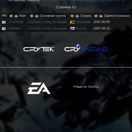
По первому символу:
A
B
C
D
E
F
G
H
I
J
K
L
M
N
O
P
Q
R
S
T
U
V
W
X
Y
Z
%
Страница 1/1
PM
Имя
Основная группа
Страна
Зарегистрирован
CryDimon
CryTeam: Спец. по модам
Zimbabwe
2011-06-04
NeMaN
CryTeam: Спец. по модам
Russia
2007-09-10
Power by
Seditio