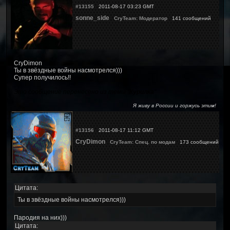
#13155
2011-08-17 03:23 GMT
sonne_side
CryTeam: Модератор
141 сообщений
CryDimon
Ты в звёздные войны насмотрелся)))
Супер получилось!!
Это сообщение перенесено из темы "
Курилка
"
Я живу в России и горжусь этим!
#13156
2011-08-17 11:12 GMT
CryDimon
CryTeam: Спец. по модам
173 сообщений
Цитата:
Ты в звёздные войны насмотрелся)))
Пародия на них)))
Цитата: