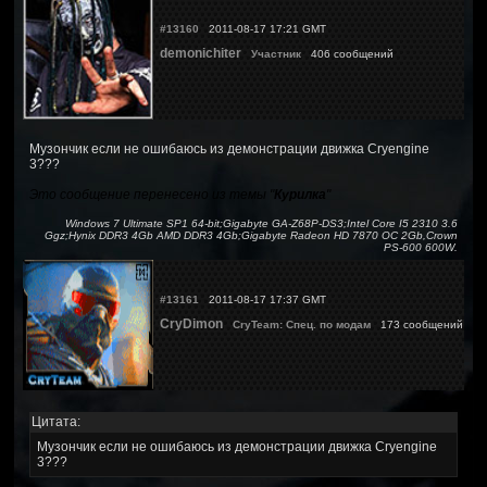
#13160
2011-08-17 17:21 GMT
demonichiter
Участник
406 сообщений
Музончик если не ошибаюсь из демонстрации движка Cryengine
3???
Это сообщение перенесено из темы "
Курилка
"
Windows 7 Ultimate SP1 64-bit;Gigabyte GA-Z68P-DS3;Intel Core I5 2310 3.6
Ggz;Hynix DDR3 4Gb AMD DDR3 4Gb;Gigabyte Radeon HD 7870 OC 2Gb,Crown
PS-600 600W.
#13161
2011-08-17 17:37 GMT
CryDimon
CryTeam: Спец. по модам
173 сообщений
Цитата:
Музончик если не ошибаюсь из демонстрации движка Cryengine
3???