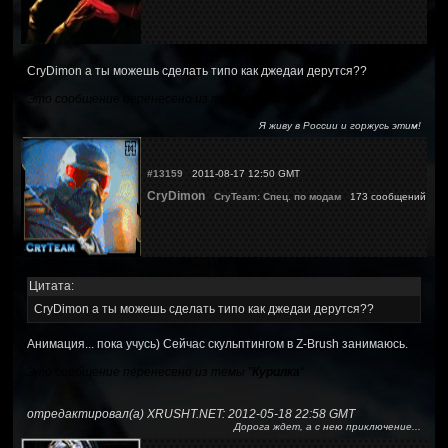
CryDimon а ты можешь сделать типо как джедаи дерутся??
Это сообщение перенесено из темы "
Курилка
"
Я живу в России и горжусь этим!
#13159
2011-08-17 12:50 GMT
CryDimon
CryTeam: Спец. по модам
173 сообщений
Цитата:
CryDimon а ты можешь сделать типо как джедаи дерутся??
Анимация... пока учусь) Сейчас скульптингом в Z-Brush занимаюсь.
Это сообщение перенесено из темы "
Курилка
"
отредактировал(а) XRUSHT.NET: 2012-05-18 22:58 GMT
Дорога ждет, а с нею приключение...