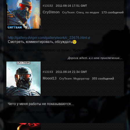
#13152
2011-08-16 17:51 GMT
CryDimon
CryTeam: Спец. по модам
173 сообщений
http://gallery.dviger.com/gallery/work/c_22676.html
Смотреть, комментировать, обсуждать
Это сообщение перенесено из темы "
Курилка
"
Дорога ждет, а с нею приключение...
#13153
2011-08-16 21:34 GMT
Moool13
CryTeam: Модератор
355 сообщений
Чето у меня работы не показываются...
Это сообщение перенесено из темы "
Курилка
"