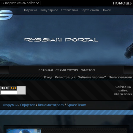
Подписка
Популярное
Статистика
Карта сайта
Поиск
ГЛАВНАЯ
СЕРИЯ CRYSIS
ОФФТОП
Вход
Регистрация
Забыли пароль?
Пользователи
Сейчас на
сайте:
345 человек
Форумы
/
Оффтоп
/
Кинематограф
/
SpaceTeam