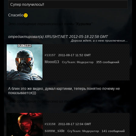
Супер получилось!!
Спасибо
Это сообщение перенесено из темы "
Курилка
"
отредактировал(а) XRUSHT.NET: 2012-05-18 22:58 GMT
Дорога ждет, а с нею приключение...
#13157
2011-08-17 11:52 GMT
Moool13
CryTeam: Модератор
355 сообщений
А блин это же видео, думал картинки, теперь понятно почему не
показывается)))
Это сообщение перенесено из темы "
Курилка
"
#13158
2011-08-17 12:04 GMT
sonne_side
CryTeam: Модератор
141 сообщений