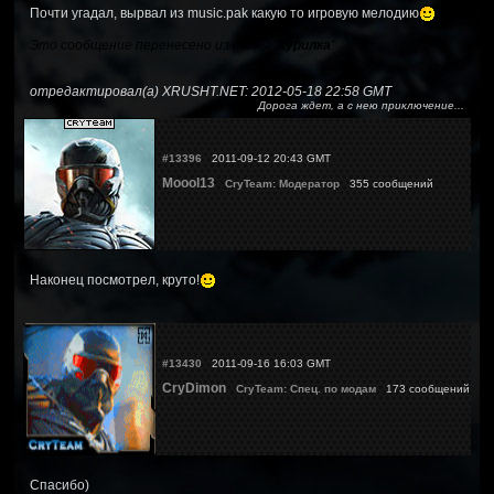
Почти угадал, вырвал из music.pak какую то игровую мелодию
Это сообщение перенесено из темы "
Курилка
"
отредактировал(а) XRUSHT.NET: 2012-05-18 22:58 GMT
Дорога ждет, а с нею приключение...
#13396
2011-09-12 20:43 GMT
Moool13
CryTeam: Модератор
355 сообщений
Наконец посмотрел, круто!
#13430
2011-09-16 16:03 GMT
CryDimon
CryTeam: Спец. по модам
173 сообщений
Спасибо)