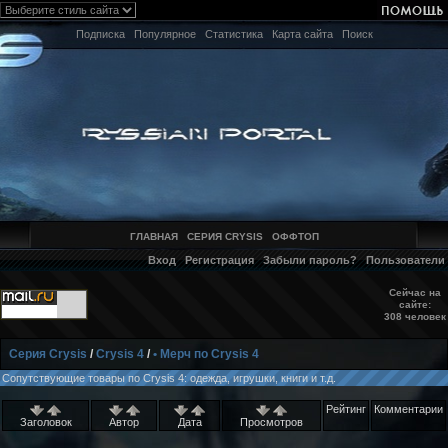
Подписка
Популярное
Статистика
Карта сайта
Поиск
ГЛАВНАЯ
СЕРИЯ CRYSIS
ОФФТОП
Вход
Регистрация
Забыли пароль?
Пользователи
Сейчас на
сайте:
308 человек
Серия Crysis
/
Crysis 4
/
• Мерч по Crysis 4
Сопутствующие товары по Crysis 4: одежда, игрушки, книги и т.д.
Рейтинг
Комментарии
Заголовок
Автор
Дата
Просмотров