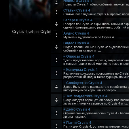
Новости Crysis 4
Новости Crysis 4: обзор событий, анонсы, п
Статьи Crysis 4
Статьи, посвящённые Crysis 4: превью напи
Галерея Crysis 4
Галерея по Crysis 4: скриншоты (снимки эк
сцены), фотографии с различных событий и 
Аудио Crysis 4
Музыка и аудиозаписи по Crysis 4.
Видео Crysis 4
Видео, посвящённые Crysis 4: видеозаписи 
событий и выставок и т.д.
~ Опросы Crysis 4
Здесь представлены опросы, затрагивающие 
в комментариях своё мнение по теме опрос
~ Конкурсы Crysis 4
Различные конкурсы, проводимые по Crysis
разработанный мод, а также турниры по мн
~ Сообщество Crysis 4
Здесь Вы можете рассказать о своей команд
информацию по хорошим серверам.
~ Тех. поддержка Crysis 4
Сюда следует обращаться если у Вас возни
записью, глюки на сервере по Crysis 4 и т.д.
+ Демо Crysis 4
Официальные демо-версии Crysis 4 - беспл
ли она покупки.
+ Патчи Crysis 4
Патчи для Crysis 4, установка которых исп