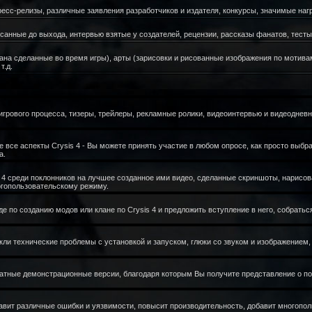
ресс-релизы, различные заявления разработчиков и издателя, конкурсы, значимые награ
санные до выхода, интервью взятые у создателей, рецензии, рассказы фанатов, тесты 
рана сделанные во время игры), арты (зарисовки и рисованные изображения по мотив
т.д.
игрового процесса, тизеры, трейлеры, рекламные ролики, видеоинтервью и видеодневн
все аспекты Crysis 4 - Вы можете принять участие в любом опросе, как просто выбрав
а.
 4 среди поклонников на лучшее созданное ими видео, сделанные скриншоты, нарисов
огопользовательскому режиму.
е по созданию модов или клане по Crysis 4 и предложить вступление в него, собратьс
кли технические проблемы с установкой и запуском, глюки со звуком и изображением,
атные демонстрационные версии, благодаря которым Вы получите представление о по
равит различные ошибки и уязвимости, повысит производительность, добавит многопол