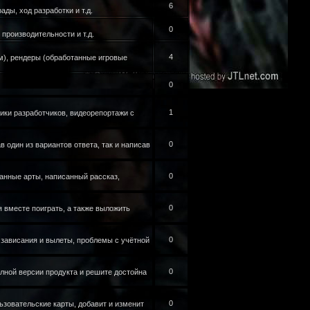
6
ды, ход разработки и т.д.
0
производительности и т.д.
4
ам), рендеры (обработанные игровые
0
1
ики разработчиков, видеорепортажи с
0
 один из вариантов ответа, так и написав
0
анные арты, написанный рассказ,
0
я вместе поиграть, а также выложить
0
 зависания и вылеты, проблемы с учётной
0
лной версии продукта и решите достойна
0
ьзовательские карты, добавит и изменит