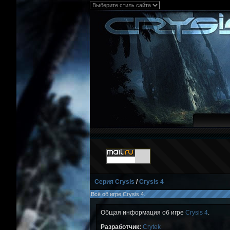
Серия Crysis
/
Crysis 4
Всё об игре Crysis 4.
Общая информация об игре
Crysis 4
.
Разработчик:
Crytek