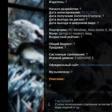
Издатель:
?
Начало разработки:
?
Дата анонсирования:
26.01.2022
Дата получения Золотого Статуса:
?
Дата выхода на дисках:
?
Дата выхода в цифровом виде:
?
Платформа:
PC-Windows, Xbox Series S, Xbo
Жанр:
Шутер от первого лица
Возрастной рейтинг:
?
Общий бюджет:
?
Продажи:
?
Системные требования:
?
Игровой движок:
CryENGINE 5
Официальный сайт:
https://www.crysis.com/
Мультиплеер:
?
Описание:
?
Гид Crysis 4
Статьи посвященные отдельным аспектам Cry
виды изданий и т.д.