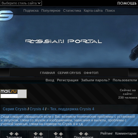
Подписка
Популярное
Статистика
Карта сайта
Поиск
ГЛАВНАЯ
СЕРИЯ CRYSIS
ОФФТОП
Вход
Регистрация
Забыли пароль?
Пользователи
Сейчас на
сайте:
230 человек
Серия Crysis
/
Crysis 4
/
~ Тех. поддержка Crysis 4
Сюда следует обращаться если у Вас возникли технические проблемы с установкой
и запуском, глюки со звуком и изображением, зависания и вылеты, проблемы с
учётной записью, глюки на сервере по Crysis 4 и т.д.
Рейтинг
Комментарии
Заголовок
Автор
Дата
Просмотров