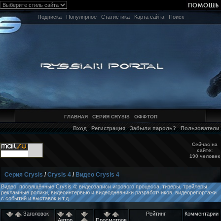
Подписка
Популярное
Статистика
Карта сайта
Поиск
ГЛАВНАЯ
СЕРИЯ CRYSIS
ОФФТОП
Вход
Регистрация
Забыли пароль?
Пользователи
Сейчас на
сайте:
190 человек
Серия Crysis
/
Crysis 4
/
Видео Crysis 4
Видео, посвящённые Crysis 4: видеозаписи игрового процесса, тизеры, трейлеры,
рекламные ролики, видеоинтервью и видеодневники разработчиков, видеорепортажи
с событий и выставок и т.д.
Заголовок
Рейтинг
Комментарии
Автор
Просмотров