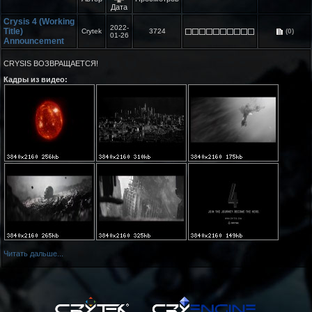
Дата
Crysis 4 (Working
2022-
Title)
Crytek
3724
(0)
01-26
Announcement
CRYSIS ВОЗВРАЩАЕТСЯ!
Кадры из видео:
Читать дальше...