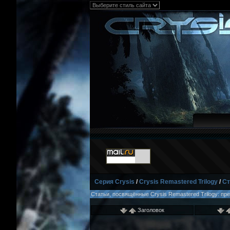
Серия Crysis
/
Crysis Remastered Trilogy
/
Ст
Статьи, посвящённые Crysis Remastered Trilogy: пр
Заголовок