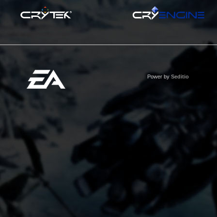
Power by
Seditio