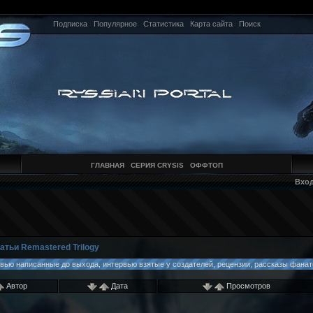
Подписка
Популярное
Статистика
Карта сайта
Поиск
ГЛАВНАЯ
СЕРИЯ CRYSIS
ОФФТОП
Вхо
атьи Remastered Trilogy
евью написанные до выхода, интервью взятые у создателей, рецензии, рассказы фанато
Автор
Дата
Просмотров