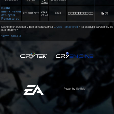
Дата
Ваши
впечатления
2021-
XRUSHT.NET
2049
(0)
от Crysis
06-02
Remastered
Какие впечатления у Вас оставила игра
Crysis Remastered
и на сколько баллов Вы её
оцениваете?
Читать дальше...
Power by
Seditio