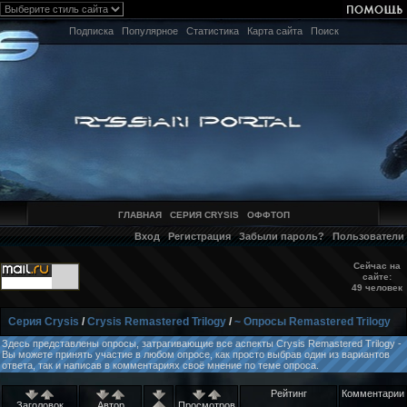
Подписка
Популярное
Статистика
Карта сайта
Поиск
ГЛАВНАЯ
СЕРИЯ CRYSIS
ОФФТОП
Вход
Регистрация
Забыли пароль?
Пользователи
Сейчас на
сайте:
49 человек
Серия Crysis
/
Crysis Remastered Trilogy
/
~ Опросы Remastered Trilogy
Здесь представлены опросы, затрагивающие все аспекты Crysis Remastered Trilogy -
Вы можете принять участие в любом опросе, как просто выбрав один из вариантов
ответа, так и написав в комментариях своё мнение по теме опроса.
Рейтинг
Комментарии
Заголовок
Автор
Просмотров