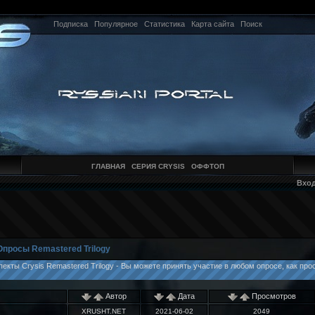
Подписка
Популярное
Статистика
Карта сайта
Поиск
ГЛАВНАЯ
СЕРИЯ CRYSIS
ОФФТОП
Вхо
Опросы Remastered Trilogy
кты Crysis Remastered Trilogy - Вы можете принять участие в любом опросе, как прос
Автор
Дата
Просмотров
XRUSHT.NET
2021-06-02
2049