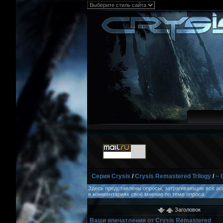
Серия Crysis
/
Crysis Remastered Trilogy
/
~ 
Здесь представлены опросы, затрагивающие все аспе
в комментариях своё мнение по теме опроса.
Заголовок
Ваши впечатления от Crysis Remastered