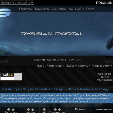
Подписка
Популярное
Статистика
Карта сайта
Поиск
ГЛАВНАЯ
СЕРИЯ CRYSIS
ОФФТОП
Вход
Регистрация
Забыли пароль?
Пользователи
Сейчас на
сайте:
402 человек
Серия Crysis
/
Crysis Remastered Trilogy
/
~ Опросы Remastered Trilogy
Здесь представлены опросы, затрагивающие все аспекты Crysis Remastered Trilogy -
Вы можете принять участие в любом опросе, как просто выбрав один из вариантов
ответа, так и написав в комментариях своё мнение по теме опроса.
Рейтинг
Комментарии
Заголовок
Автор
Просмотров