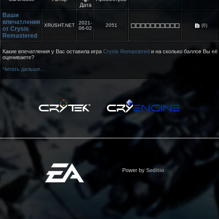
Дата
Ваши
впечатления
2021-
XRUSHT.NET
2051
(0)
от Crysis
06-02
Remastered
Какие впечатления у Вас оставила игра
Crysis Remastered
и на сколько баллов Вы её
оцениваете?
Читать дальше...
Power by
Seditio