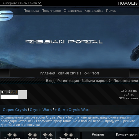
Подписка
Популярное
Статистика
Карта сайта
Поиск
ГЛАВНАЯ
СЕРИЯ CRYSIS
ОФФТОП
Вход
Регистрация
Забыли пароль?
Пользователи
Сейчас на
сайте:
320 человек
Серия Crysis
/
Crysis Wars
/
+ Демо Crysis Wars
Официальные демо-версии Crysis Wars - бесплатные демонстрационные версии,
благодаря которым Вы получите представление о полной версии продукта и решите
достойна ли она покупки.
Рейтинг
Комментарии
Заголовок
Автор
Дата
Просмотров