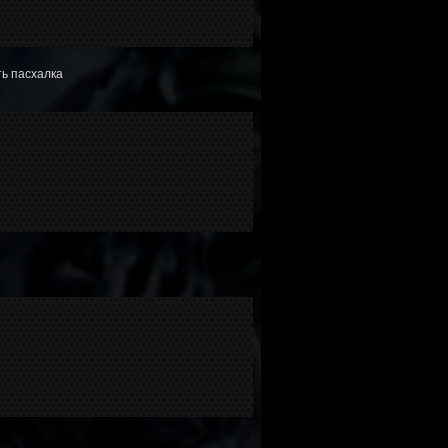
ть пасхалка