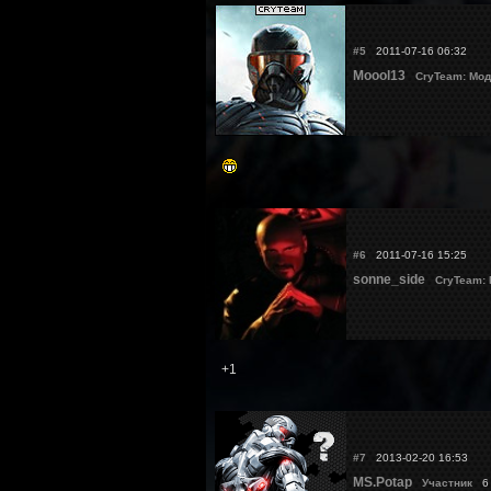
#5
2011-07-16 06:32
Moool13
CryTeam: Мод
#6
2011-07-16 15:25
sonne_side
CryTeam:
+1
#7
2013-02-20 16:53
MS.Potap
Участник
6 