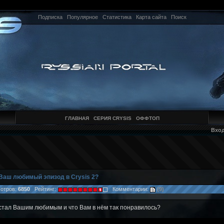
Подписка
Популярное
Статистика
Карта сайта
Поиск
ГЛАВНАЯ
СЕРИЯ CRYSIS
ОФФТОП
Вхо
Ваш любимый эпизод в Crysis 2?
отров:
6850
Рейтинг:
Комментарии:
(9)
тал Вашим любимым и что Вам в нём так понравилось?