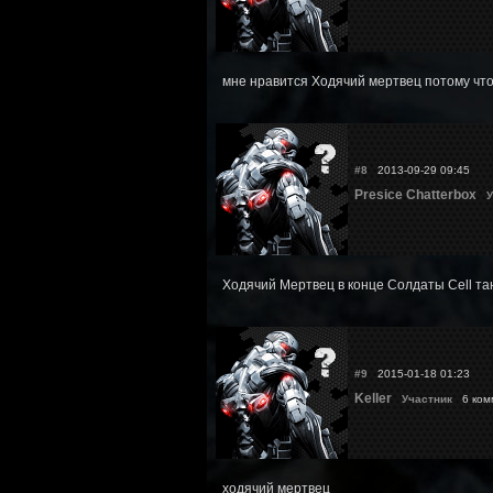
мне нравится Ходячий мертвец потому что 
#8
2013-09-29 09:45
Presice Chatterbox
У
Ходячий Мертвец в конце Солдаты Cell та
#9
2015-01-18 01:23
Keller
Участник
6 ком
ходячий мертвец