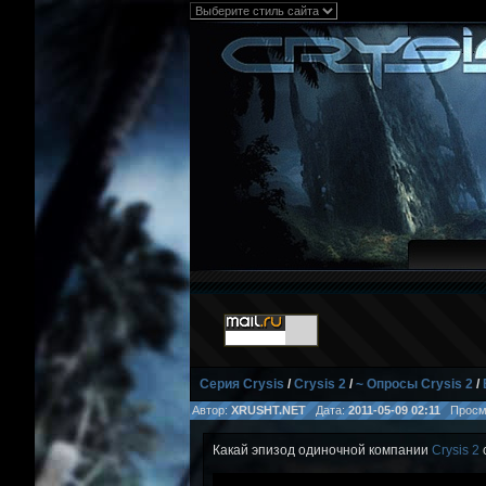
Серия Crysis
/
Crysis 2
/
~ Опросы Crysis 2
/
Автор:
XRUSHT.NET
Дата:
2011-05-09 02:11
Просм
Какай эпизод одиночной компании
Crysis 2
с