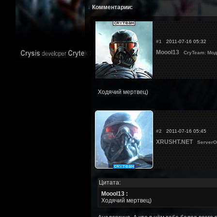
↓
Комментарии:
#1
2011-07-16 05:32
Moool13
CryTeam: Мод
Ходячий мертвец)
#2
2011-07-16 05:45
XRUSHT.NET
ServerO
Цитата:
Moool13 :
Ходячий мертвец)