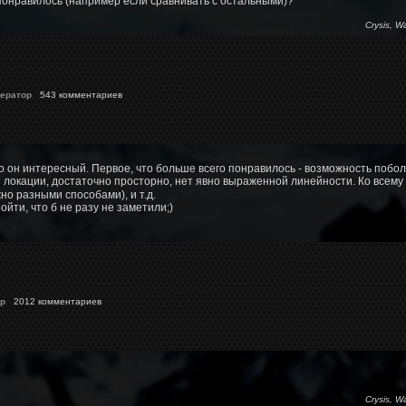
 понравилось (например если сравнивать с остальными)?
Crysis, W
ератор
543 комментариев
о он интересный. Первое, что больше всего понравилось - возможность побо
 локации, достаточно просторно, нет явно выраженной линейности. Ко всему 
но разными способами), и т.д.
йти, что б не разу не заметили;)
p
2012 комментариев
Crysis, W