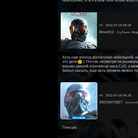
Аналогично. А что в нём тебе более всего
#3
2011-07-16 06:16
Moool13
CryTeam: Мод
Хоть сам эпизод достаточно небольшой, н
это дело
). Потом, несмотря на размеры
взрыва дверей (причем не как в CoD, а мож
Забыл сказать, еще весь уровень можно про
#4
2011-07-16 06:26
XRUSHT.NET
ServerO
Плюсую.