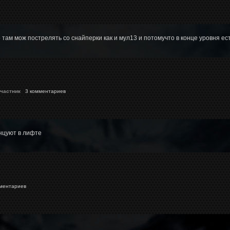
там мож пострелять со снайперки как и мул13 и потомучто в конце уровня ес
частник
3 комментариев
нцуют в лифте
ментариев