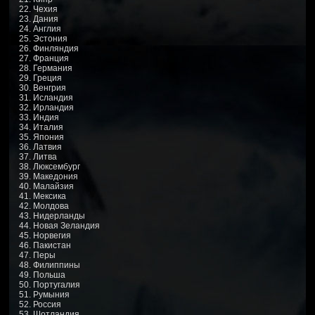
22. Чехия
23. Дания
24. Англия
25. Эстония
26. Финляндия
27. Франция
28. Германия
29. Греция
30. Венгрия
31. Исландия
32. Ирландия
33. Индия
34. Италия
35. Япония
36. Латвия
37. Литва
38. Люксембург
39. Македония
40. Малайзия
41. Мексика
42. Молдова
43. Нидерланды
44. Новая Зеландия
45. Норвегия
46. Пакистан
47. Перы
48. Филиппины
49. Польша
50. Португалия
51. Румыния
52. Россия
53. Шотландия