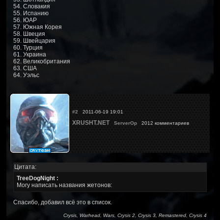
54. Словакия
55. Испанию
56. ЮАР
57. Южная Корея
58. Швеция
59. Швейцария
60. Турция
61. Украина
62. Великобритания
63. США
64. Уэльс
#2
2011-06-19 19:01
XRUSHT.NET
ServerOp
2012 комментариев
Цитата:
TreeDogNight :
Могу написать названия жетонов:
Спасибо, добавил всё это в список.
Crysis, Warhead, Wars, Crysis 2, Crysis 3, Remastered, Crysis 4