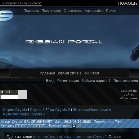
Подписка
Популярное
Статистика
Карта сайта
Поиск
ГЛАВНАЯ
СЕРИЯ CRYSIS
ОФФТОП
Вход
Регистрация
Забыли пароль?
Пользователи
Сейчас на
сайте:
47 человек
Серия Crysis
/
Crysis 2
/
Гид Crysis 2
/
Жетоны:Основные в
мультиплеере Crysis 2
Автор:
Crytek, EA, XRUSHT.NET
Дата:
2011-06-19 15:52
Просмотров:
7444
Рейтинг:
Комментарии:
(2)
Один из видов
жетонов (наград) в мультиплеере Crysis 2
. Список