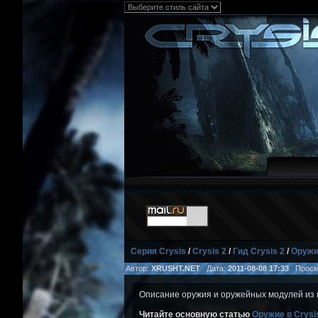
Серия Crysis
/
Crysis 2
/
Гид Crysis 2
/
Оружи
Автор:
XRUSHT.NET
Дата:
2011-08-08 17:33
Просм
Описание оружия и оружейных модулей из 
Читайте основную статью
Оружие в Crysi