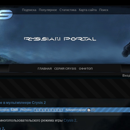
Подписка
Популярное
Статистика
Карта сайта
Поиск
ГЛАВНАЯ
СЕРИЯ CRYSIS
ОФФТОП
Вхо
е в мультиплеере Crysis 2
отров:
5369
Рейтинг:
Комментарии:
(0)
многопользовательского режима игры
Crysis 2
.
s 2
.