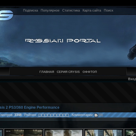
Подписка
Популярное
Статистика
Карта сайта
Поиск
ГЛАВНАЯ
СЕРИЯ CRYSIS
ОФФТОП
Вхо
sis 2 PS3/360 Engine Performance
мотров:
3348
Рейтинг:
Комментарии:
(0)