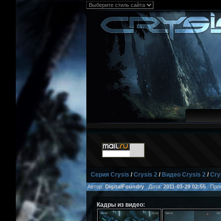
Серия Crysis
/
Crysis 2
/
Видео Crysis 2
/
Cry
Автор:
DigitalFoundry
Дата:
2011-03-29 02:55
Прос
Кадры из видео: