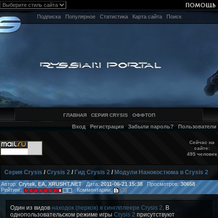
Подписка
Популярное
Статистика
Карта сайта
Поиск
ГЛАВНАЯ
СЕРИЯ CRYSIS
ОФФТОП
Вход
Регистрация
Забыли пароль?
Пользователи
Сейчас на
сайте:
495 человек
Серия Crysis
/
Crysis 2
/
Гид Crysis 2
/
Модули Нанокостюма в Crysis 2
Автор:
Crytek, EA, XRUSHT.NET
Дата:
2011-06-21 15:38
Просмотров:
30658
Рейтинг:
Комментарии:
(3)
Один из видов
находок (перков) в синглплеере Crysis 2
. В
однопользовательском режиме игры
Crysis 2
присутствуют