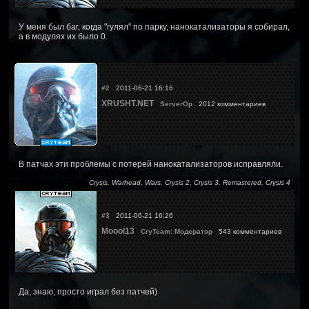
У меня был баг, когда "гулял" по парку, нанокатализаторы я собирал,
а в модулях их было 0.
#2
2011-06-21 16:16
XRUSHT.NET
ServerOp
2012 комментариев
В патчах эти проблемы с потерей нанокатализаторов исправляли.
Crysis, Warhead, Wars, Crysis 2, Crysis 3, Remastered, Crysis 4
#3
2011-06-21 16:26
Moool13
CryTeam: Модератор
543 комментариев
Да, знаю, просто играл без патчей)