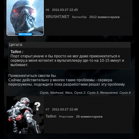
#6
2011-03-27 22:45
XRUSHT.NET
ServerOp
2012 комментариев
Цитата:
Taifen :
Порт открыт,иначе я бы просто не мог даже приконектиться к
серверу,а меня котектит к мультиплееру где-то на 10-15 минут и
выбивает.
Приконектиться смогли бы.
Сейчас действительно у многих такие проблемы - сервера
перегружены, подождите пока разработчики решат эту проблему.
Crysis, Warhead, Wars, Crysis 2, Crysis 3, Remastered, Crysis 4
#7
2011-03-27 22:46
Taifen
Участник
28 комментариев