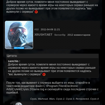
Доброе время суток. помогите меня постоянно выкидивает с
серверов через какоето время игры на некоторых сервах раньше на
других позже но выкидывает при этом появляется надпись "вас
выкинули с сервера"
#12
2011-04-09 11:21
XRUSHT.NET
ServerOp
2012 комментариев
Цитата:
sanchis :
Доброе время суток. помогите меня постоянно выкидивает с
серверов через какоето время игры на некоторых сервах раньше
на других позже но выкидывает при этом появляется надпись
"вас выкинули с сервера"
После тоо, как выкинет с сервера выйдите из игры, откройте в
текстовом редакторе файл C:\Program Files\Electronic
Arts\Crytek\Crysis 2\Game.log и скопируйте сюда последние строчки с
ошибкой.
Crysis, Warhead, Wars, Crysis 2, Crysis 3, Remastered, Crysis 4