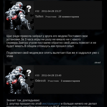
#32
2011-04-28 23:27
Taifen
Участник
28 комментариев
Щас ради прикола забрал у друга его модем.Поставил свои
установки.За 3 часа игры ни разу ни кикало ни с какого
сервера.Завтра утром поставлю обратно свой,авось повезет и не
будет кикать.В общем отпишусь как прошел опыт.
Подключил свой модем,все опять вылетает.Как же я задрался уже с
этим
:dead
#33
2011-04-28 23:40
Odessit
Участник
3 комментариев
Значит так, докладываю:
1. роутер прошил по этой
инструкции
и больше ничего не делал
(желающие читайте внимательно ВСЁ, прежде чем следовать