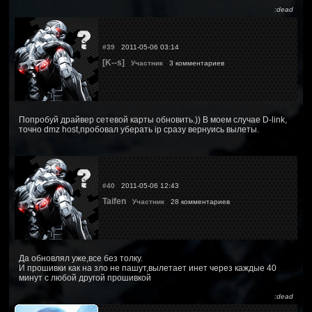
:dead
#39
2011-05-06 03:14
[K--s]
Участник
3 комментариев
Попробуй драйвер сетевой карты обновить.)) В моем случае D-link,
точно dmz host,пробовал уберать ip сразу вернуись вылеты.
#40
2011-05-06 12:43
Taifen
Участник
28 комментариев
Да обновлял уже,все без толку.
И прошивки как на зло не пашут,вылетает инет через каждые 40
минут с любой другой прошивкой
:dead