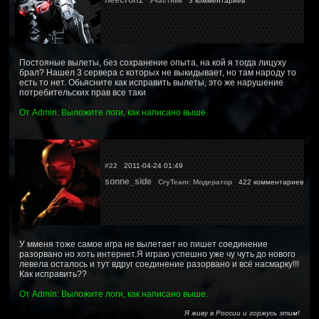
Участник
3 комментариев
Постояные вылеты, без сохранение опыта, на кой я тогда лицуху
брал? Нашел 3 сервера с которых не выкидывает, но там народу то
есть то нет. Обьясните как исправить вылеты, это же нарушение
потребительских прав все таки
От Admin: Выложите логи, как написано выше.
#22
2011-04-24 01:49
sonne_side
CryTeam: Модератор
422 комментариев
У мменя тоже самое игра не вылетает но пишет соединение
разорвано но хоть интернет.Я играю успешно уже чу чуть до нового
левела осталось и тут вдруг соединение разорвано и всё насмарку!!!
Как исправить??
От Admin: Выложите логи, как написано выше.
Я живу в России и горжусь этим!