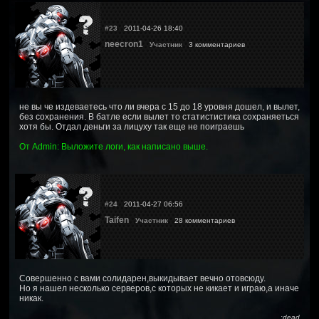
#23
2011-04-26 18:40
neecron1
Участник
3 комментариев
не вы че издеваетесь что ли вчера с 15 до 18 уровня дошел, и вылет,
без сохранения. В батле если вылет то статистистика сохраняеться
хотя бы. Отдал деньги за лицуху так еще не поиграешь
От Admin: Выложите логи, как написано выше.
#24
2011-04-27 06:56
Taifen
Участник
28 комментариев
Совершенно с вами солидарен,выкидывает вечно отовсюду.
Но я нашел несколько серверов,с которых не кикает и играю,а иначе
никак.
:dead