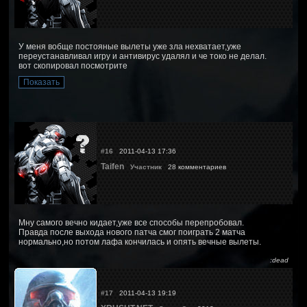
У меня вобще постояные вылеты уже зла нехватает,уже
переустанавливал игру и антивирус удалял и че токо не делал.
вот скопировал посмотрите
#16
2011-04-13 17:36
Taifen
Участник
28 комментариев
Мну самого вечно кидает,уже все способы перепробовал.
Правда после выхода нового патча смог поиграть 2 матча
нормально,но потом лафа кончилась и опять вечные вылеты.
:dead
#17
2011-04-13 19:19