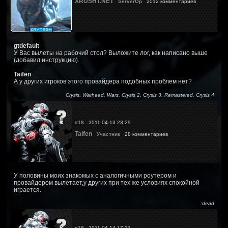
XRUSHT.NET
ServerOp
2012 комментариев
gtdefault
У Вас вылеты на рабочий стол? Выложите лог, как написано выше
(добавил инструкцию).
Taifen
А у других игроков этого провайдера подобных проблем нет?
Crysis, Warhead, Wars, Crysis 2, Crysis 3, Remastered, Crysis 4
#18
2011-04-13 23:29
Taifen
Участник
28 комментариев
У половины моих знакомых с аналогичными роутером и
провайдером вылетает,у других при тех же условиях спокойной
играется.
:dead
#19
2011-04-14 17:21