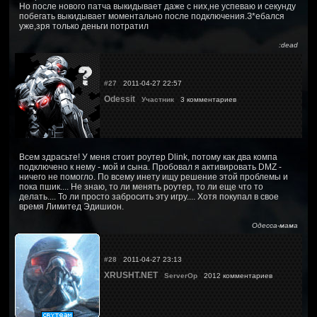
Но после нового патча выкидывает даже с них,не успеваю и секунду
побегать выкидывает моментально после подключения.З*ебался
уже,зря только деньги потратил
:dead
#27
2011-04-27 22:57
Odessit
Участник
3 комментариев
Всем здрасьте! У меня стоит роутер Dlink, потому как два компа
подключено к нему - мой и сына. Пробовал я активировать DMZ -
ничего не помогло. По всему инету ищу решение этой проблемы и
пока пшик.... Не знаю, то ли менять роутер, то ли еще что то
делать.... То ли просто забросить эту игру.... Хотя покупал в свое
время Лимитед Эдишион.
Одесса-мама
#28
2011-04-27 23:13
XRUSHT.NET
ServerOp
2012 комментариев