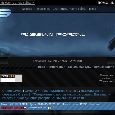
Подписка
Популярное
Статистика
Карта сайта
Поиск
ГЛАВНАЯ
СЕРИЯ CRYSIS
ОФФТОП
Вход
Регистрация
Забыли пароль?
Пользователи
Сейчас на
сайте:
70 человек
Серия Crysis
/
Crysis 2
/
~ Тех. поддержка Crysis 2
/
Выкидывает с
сервера в Crysis 2: "Соединение с противником разорвано. Вы вышли
из сети.", "Соединение разорвано. Вы вышли из сети."
Автор:
XRUSHT.NET
Дата:
2011-03-22 23:17
Просмотров:
12896
Рейтинг:
Комментарии:
(41)