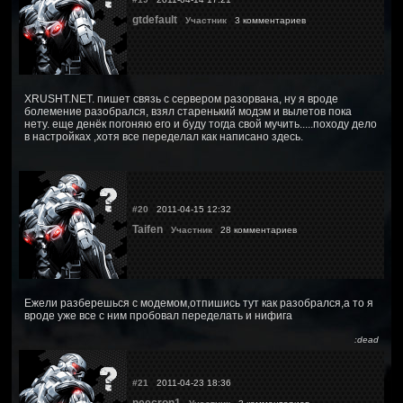
gtdefault
Участник
3 комментариев
XRUSHT.NET. пишет связь с сервером разорвана, ну я вроде
болемение разобрался, взял старенький модэм и вылетов пока
нету. еще денёк погоняю его и буду тогда свой мучить.....походу дело
в настройках ,хотя все переделал как написано здесь.
#20
2011-04-15 12:32
Taifen
Участник
28 комментариев
Ежели разберешься с модемом,отпишись тут как разобрался,а то я
вроде уже все с ним пробовал переделать и нифига
:dead
#21
2011-04-23 18:36
neecron1