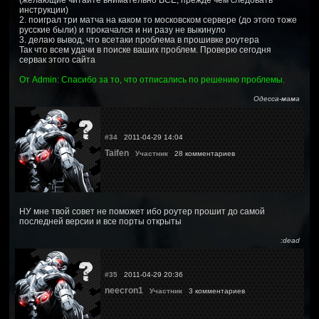
инструкции)
2. поиграл три матча на каком то московском сервере (до этого тоже
русские были) и прокачался и ни разу не выкинуло
3. делаю вывод, что всетаки проблема в прошивке роутера
Так что всем удачи в поиске ваших проблем. Проверю сегодня
сервак этого сайта
От Admin: Спасибо за то, что отписались по решению проблемы.
Одесса-мама
#34
2011-04-29 14:04
Taifen
Участник
28 комментариев
НУ мне твой совет не поможет ибо роутер прошит до самой
последней версии и все порты открыты
:dead
#35
2011-04-29 20:36
neecron1
Участник
3 комментариев