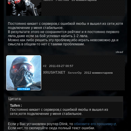
Постоянно кикает с серверов,с ошибкой якобы я вышел из сети,хотя
подключение у меня стабильное.
В результате этого не сохраняется рейтинг и я постоянно первого
лвла,даже если за бой успевал набить 1-2 лвла.
Можно как либо решить эту проблему,ибо играть невозможно да и
смысла в общем-то нет с такими проблемами.
:dead
#2
2011-03-27 00:57
XRUSHT.NET
ServerOp
2012 комментариев
Цитата:
Taifen :
Постоянно кикает с серверов,с ошибкой якобы я вышел из
сети,хотя подключение у меня стабильное.
Если у Вас установлен роутер Dlink, то
обновите его прошивку
.
Если нет, то скопируйте сюда полный текст ошибки.