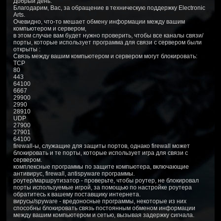
Добрый день.
Благодарим, Вас, за обращение в техническую поддержку Electronic
Arts.
Очевидно, что-то мешает обмену информации между вашим
компьютером и сервером,
в этом случае вам будет нужно проверить, чтобы все каналы связи/
порты, которые использует программа для связи с сервером были
открыты :
Связь между вашим компьютером и сервером могут блокировать:
TCP
80
443
64100
6667
29900
2990
28910
UDP
27900
27901
64100
firewall-ы, служащие для защиты портов, однако firewall может
блокировать и те порты, которые использует игра для связи с
сервером.
комплексные программы по защите компьютера, включающие
антивирус, firewall, antispyware программы.
роутер/маршрутизатор - проверьте, чтобы роутер, не блокировал
порты используемые игрой, за помощью по настройке роутера
обратитесь к вашему поставщику интернета.
вирусы/spyware - вредоносные программы, некоторые из них
способны блокировать связь постоянным обменом информации
между вашим компьютером и сетью, вызывая задержку сигнала.