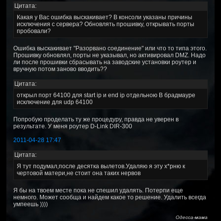
Цитата:
Какая у Вас ошибка выскакивает? В консоли указаны причины
исключения с сервера? Обновлять прошивку, открывать порты
пробовали?
Ошибка выскакивает "Разорвано соединение" или что то типа этого.
Прошивку обновлял, порты не указывал, но активировал DMZ. Надо
ли после прошивки сбрасывать на заводские установки роутер и
вручную потом заново вводить??
Цитата:
открыл порт 64100 для start ip и end ip отдельною В брадмауре
исключение для udp 64100
Попробую проделать ту же процедуру, правда не уверен в
результате. У меня роутер D-Link DIR-300
2011-04-28 17:47
Цитата:
Я тут подумал,после десятка вылетов.Удаляю я эту х*рню к
чертовой матери,не стоит она таких нервов
Я бы на твоем месте пока не спешил удалять. Потерпи еще
немного. Может сообща и найдем какое то решение. Удалить всегда
умпеешь ))))
Одесса-мама