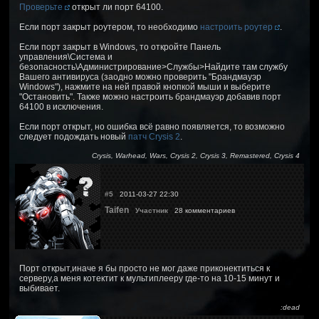
Проверьте
открыт ли порт 64100.
Если порт закрыт роутером, то необходимо
настроить роутер
.
Если порт закрыт в Windows, то откройте Панель
управления\Система и
безопасность\Администрирование>Службы>Найдите там службу
Вашего антивируса (заодно можно проверить "Брандмауэр
Windows"), нажмите на ней правой кнопкой мыши и выберите
"Остановить". Также можно настроить брандмауэр добавив порт
64100 в исключения.
Если порт открыт, но ошибка всё равно появляется, то возможно
следует подождать новый
патч Crysis 2
.
Crysis, Warhead, Wars, Crysis 2, Crysis 3, Remastered, Crysis 4
#5
2011-03-27 22:30
Taifen
Участник
28 комментариев
Порт открыт,иначе я бы просто не мог даже приконектиться к
серверу,а меня котектит к мультиплееру где-то на 10-15 минут и
выбивает.
:dead