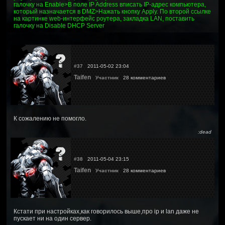
галочку на Enable>В поле IP Address вписать IP-адрес компьютера,
который назначается в DMZ>Нажать кнопку Apply. По второй ссылке
на картинке web-интерфейс роутера, закладка LAN, поставить
галочку на Disable DHCP Server
#37
2011-05-02 23:04
Taifen
Участник
28 комментариев
К сожалению не помогло.
:dead
#38
2011-05-04 23:15
Taifen
Участник
28 комментариев
Кстати при настройках,как говорилось выше,про ip и lan даже не
пускает ни на один сервер.