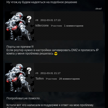
Ну чтож,ну будем надеяться на подобное решение
:dead
#8
2011-03-31 17:13
killerzone
Участник
1 комментариев
Порты не причем !!!
Если роутер нужно в настройках активировать DMZ и прописать IP
компа у меня проблема решилась
#9
2011-03-31 21:17
Taifen
Участник
28 комментариев
Попробовал,не помогло.
Кстати вот что написали в поддержке к ответ на мою проблему.