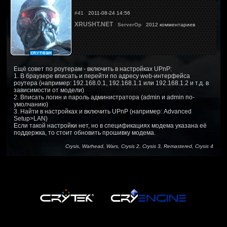
#41
2011-08-24 14:56
XRUSHT.NET
ServerOp
2012 комментариев
Ещё совет по роутерам - включить в настройках UPnP:
1. В браузере вписать и перейти по адресу web-интерфейса
роутера (например: 192.168.0.1, 192.168.1.1 или 192.168.1.2 и т.д. в
зависимости от модели)
2. Вписать логин и пароль администратора (admin и admin по-
умолчанию)
3. Найти в настройках и включить UPnP (например: Advanced
Setup>LAN)
Если такой настройки нет, но в спецификациях модема указана её
поддержка, то стоит обновить прошивку модема.
Crysis, Warhead, Wars, Crysis 2, Crysis 3, Remastered, Crysis 4