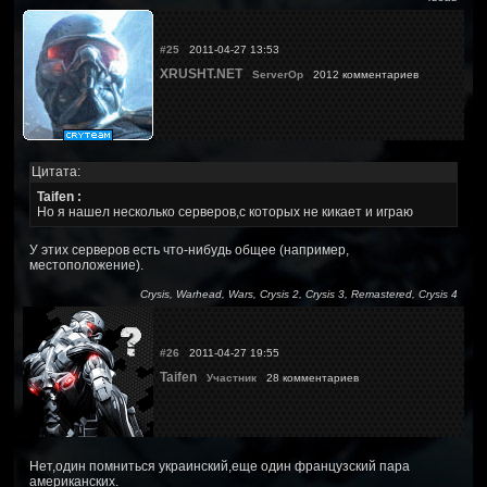
#25
2011-04-27 13:53
XRUSHT.NET
ServerOp
2012 комментариев
Цитата:
Taifen :
Но я нашел несколько серверов,с которых не кикает и играю
У этих серверов есть что-нибудь общее (например,
местоположение).
Crysis, Warhead, Wars, Crysis 2, Crysis 3, Remastered, Crysis 4
#26
2011-04-27 19:55
Taifen
Участник
28 комментариев
Нет,один помниться украинский,еще один французский пара
американских.