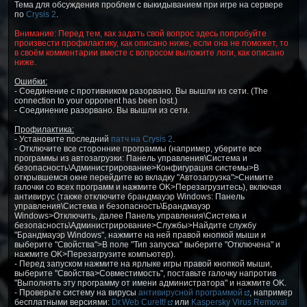
Тема для обсуждения проблем с выкидыванием при игре на сервере
по
Crysis 2
.
Внимание: Перед тем, как задать свой вопрос здесь попробуйте
произвести профилактику, как описано ниже, если она не поможет, то
в своём комментарии вместе с вопросом выложите логи, как описано
ниже.
Ошибки:
- Соединение с противником разорвано. Вы вышли из сети. (The
connection to your opponent has been lost.)
- Соединение разорвано. Вы вышли из сети.
Профилактика:
- Установите последний
патч на Crysis 2
.
- Отключите все сторонние программы (например, уберите все
программы из автозагрузки: Панель управления\Система и
безопасность\Администрирование>Конфигурация системы>В
открывшемся окне перейдите во вкладку "Автозагрузка">Снимите
галочки со всех программ и нажмите OK>Перезагрузитесь), включая
антивирус (также отключите брандмауэр Windows: Панель
управления\Система и безопасность\Брандмауэр
Windows>Отключить, далее Панель управления\Система и
безопасность\Администрирование>Службы>Найдите службу
"Брандмауэр Windows", нажмите на ней правой кнопкой мыши и
выберите "Свойства">В поле "Тип запуска" выберите "Отключена" и
нажмите OK>Перезагрузите компьютер).
- Перед запуском нажмите на ярлыке игры правой кнопкой мыши,
выберите "Свойства>Совместимость", поставьте галочку напротив
"Выполнять эту программу от имени администратора" и нажмите OK.
- Проверьте систему на вирусы
антивирусной программой
, например
бесплатными версиями:
Dr.Web CureIt!
или
Kaspersky Virus Removal