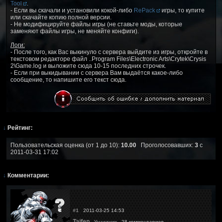
Tool
.
- Если вы скачали и установили кокой-либо
RePack
игры, то купите
или скачайте копию полной версии.
- Не модифицируйте файлы игры (не ставьте моды, которые
заменяют файлы игры, не меняйте конфиги).
Логи:
- После того, как Вас выкинуло с сервера выйдите из игры, откройте в
текстовом редакторе файл ..Program Files\Electronic Arts\Crytek\Crysis
2\Game.log и выложите сюда 10-15 последних строчек.
- Если при выкидывании с сервера Вам выдаётся какое-либо
сообщение, то напишите его текст сюда.
↓
Рейтинг:
Пользовательская оценка (от 1 до 10):
10.00
Проголосовавших:
3
с
2011-03-31 17:02
↓
Комментарии:
#1
2011-03-25 14:53
Taifen
Участник
28 комментариев