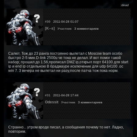
:dead
#30
2011-04-28 01:07
[K--s]
Участник
3 комментариев
Салют. Тож до 23 ранга постоянно вылетал с Moscow team особо
быстро 2-5 мин.D-link 2500u че тока не делал. И вот помог такой
набор; прошил до 1.56,прописал DMZ ip,открыл порт 64100 для start
ip и end ip отдельною В брадмауре исключение для udp 64100 .oc
win 7. 3 вечера не вылетал ни разу,после патча тож пока норм.
#31
2011-04-28 17:44
Odessit
Участник
3 комментариев
Странно... утром вроде писал, а сообщения почему то нет. Ладно,
повторим.