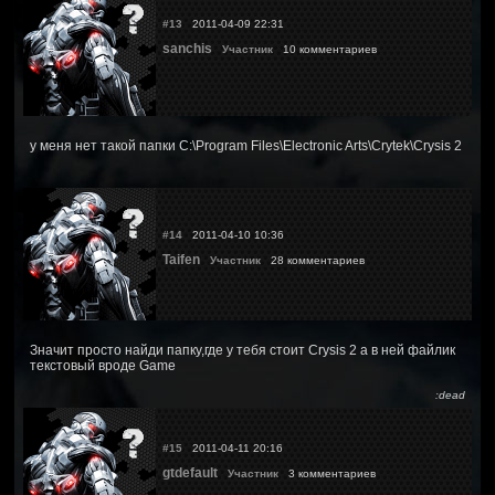
#13
2011-04-09 22:31
sanchis
Участник
10 комментариев
у меня нет такой папки C:\Program Files\Electronic Arts\Crytek\Crysis 2
#14
2011-04-10 10:36
Taifen
Участник
28 комментариев
Значит просто найди папку,где у тебя стоит Crysis 2 а в ней файлик
текстовый вроде Game
:dead
#15
2011-04-11 20:16
gtdefault
Участник
3 комментариев