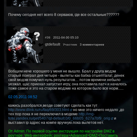
Почему сегодня нет всего 8 серваков, где все остальные??????
#36
2011-04-30 05:10
gtdefault
Участник
3 комментариев
Вобщем нече хорошего у меня не вышло. Брал у друга модэм
старый поиграл дня четыре - вылеты как бабка отшептала!, денек
свой модэм помучил нуль результатов.... потом времени небыло
уезжал. щас приехал запустил игру, она поставила патч и началось
тоже самое и это на старом модэме на котором было все норм......
02.05.2011 08:52
кажись разобрался,везде советуют сделать как тут
http://www.dlink.ru/ru/faq/69/303.html
но мне это ничего недало ,до
тех пор пока я не переключил в модеме
http://img-
fotki.yandex.ru/get/5407/gt-default.0/0_66b05_627a7bf9_orig
и
выставил ip адрес на компе вручную.пока вылетов нет.
От Admin: По первой ссылке инструкция по настройке DMZ в
роутере: Web-интерфейс роутера>Advanced>DMZ>Поставить