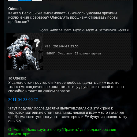
Odessit
Какая у Вас ошибка выскакивает? В консоли указаны причины
исключения с сервера? Обновлять прошивку, открывать порты
пробовали?
Crysis, Warhead, Wars, Crysis 2, Crysis 3, Remastered, Crysis 4
#29
2011-04-27 23:50
Taifen
Участник
28 комментариев
To Odessit
У самого стоит роутер dlink,перепробовал делать с ним все,что
только можно,ничего не помогает,хотя у друга стоит такой же и он
спокойно играет на любом сервере.
2011-04-28 00:22
Я тут подумал,после десятка вылетов.Удаляю я эту х*рню к
чертовой матери,не стоит она таких нервов и всем у кого такая же
проблема советую поступить также,врятли EA будут исправлять эту
ошибку.
От Admin: Используйте кнопку "Править" для редактирования
комментария.