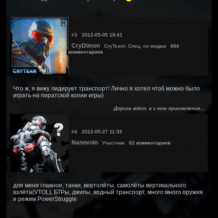
#3
2012-05-05 19:41
CryDimon
CryTeam: Спец. по модам
464
комментариев
Что ж, я вижу лидирует транспорт! Лично я хотел чтоб можно было
играть на пиратской копии игры)
Дорога ждет, а с нею приключение...
#4
2012-05-27 11:33
Nanovoin
Участник
62 комментариев
для меня главное, танки, вертолёты, самолёты вертикального
взлёта(VTOL), БТРы, джипы, водный транспорт, много много оружия
и режим PowerStruggle