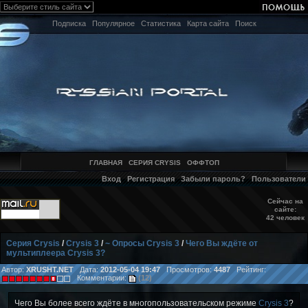
Подписка
Популярное
Статистика
Карта сайта
Поиск
ГЛАВНАЯ
СЕРИЯ CRYSIS
ОФФТОП
Вход
Регистрация
Забыли пароль?
Пользователи
Сейчас на
сайте:
42 человек
Серия Crysis
/
Crysis 3
/
~ Опросы Crysis 3
/
Чего Вы ждёте от
мультиплеера Crysis 3?
Автор:
XRUSHT.NET
Дата:
2012-05-04 19:47
Просмотров:
4487
Рейтинг:
Комментарии:
(12)
Чего Вы более всего ждёте в многопользовательском режиме
Crysis 3
?