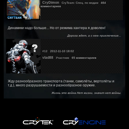
CryDimon
CryTeam: Спец. по модам
464
комментариев
Динамики надо больше... Но от режима хантера я доволен!
Дорога ждет, а с нею приключение...
#12
2012-11-10 18:02
vlad88
Участник
65 комментариев
Жду разнообразного транспорта (танки, самолёты, вертолёты и
т.д.), много разрушаемости и разнообразное оружие.
Жизнь это война.Нет жизни, значит нет войны.