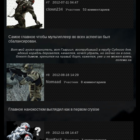
#7
2012-07-11 04:47
clown234
Участник
53 комментариев
Самое главное чтобы мультиплеер во всех аспектах был
сбалансирован.
Вот мой ангел-хранитель, вот Гавриил, вострубивший в трубу Судного дня,
адский корабль дергается, качается, хочет удрать, но сейчас он в огне,
блюет дымом, кренится на правый борт, кажется, уже и не может взять
голема на
#8
2012-08-18 14:29
Nomaad
Участник
8 комментариев
Главное нанокостюм выглядил как в первом crysisе
#9
2012-11-08 14:47
Bonifacij
Участник
3 комментариев