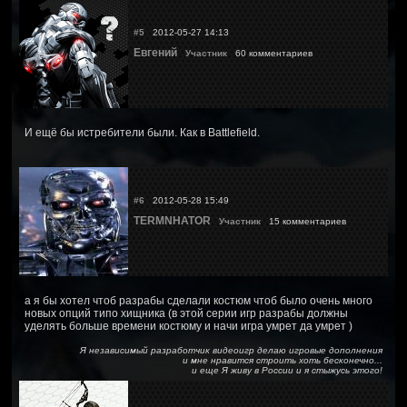
#5
2012-05-27 14:13
Евгений
Участник
60 комментариев
И ещё бы истребители были. Как в Battlefield.
#6
2012-05-28 15:49
TERMNHATOR
Участник
15 комментариев
а я бы хотел чтоб разрабы сделали костюм чтоб было очень много
новых опций типо хищника (в этой серии игр разрабы должны
уделять больше времени костюму и начи игра умрет да умрет )
Я независимый разработчик видеоигр делаю игровые дополнения
и мне нравится строить хоть бесконечно...
и еще Я живу в России и я стыжусь этого!