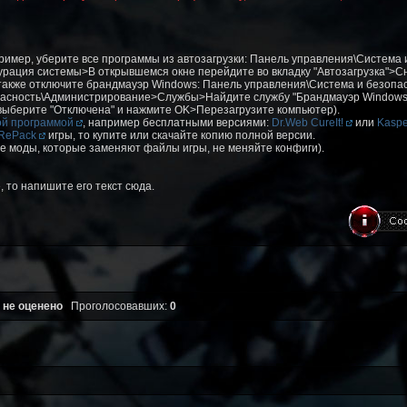
ример, уберите все программы из автозагрузки: Панель управления\Система 
ация системы>В открывшемся окне перейдите во вкладку "Автозагрузка">Сн
(также отключите брандмауэр Windows: Панель управления\Система и безоп
пасность\Администрирование>Службы>Найдите службу "Брандмауэр Windows"
 выберите "Отключена" и нажмите OK>Перезагрузите компьютер).
ой программой
, например бесплатными версиями:
Dr.Web CureIt!
или
Kaspe
RePack
игры, то купите или скачайте копию полной версии.
е моды, которые заменяют файлы игры, не меняйте конфиги).
 то напишите его текст сюда.
 не оценено
Проголосовавших:
0