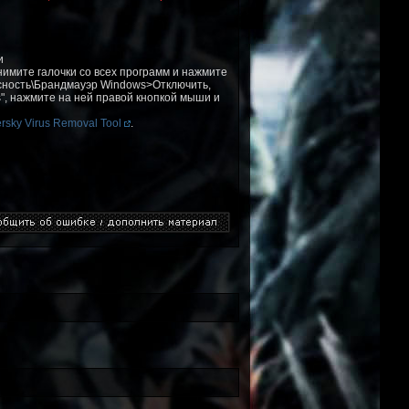
и
имите галочки со всех программ и нажмите
асность\Брандмауэр Windows>Отключить,
, нажмите на ней правой кнопкой мыши и
rsky Virus Removal Tool
.