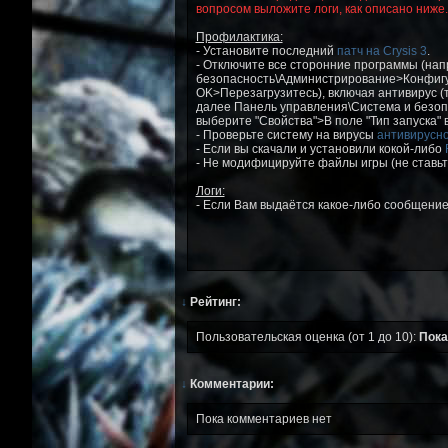
вопросом выложите логи, как описано ниже.
Профилактика:
- Установите последний
патч на Crysis 3
.
- Отключите все сторонние программы (нап
безопасность\Администрирование>Конфигур
OK>Перезагрузитесь), включая антивирус 
далее Панель управления\Система и безо
выберите "Свойства">В поле "Тип запуска"
- Проверьте систему на вирусы
антивирусн
- Если вы скачали и установили кокой-либо
- Не модифицируйте файлы игры (не ставьт
Логи:
- Если Вам выдаётся какое-либо сообщение,
↓
Рейтинг:
Пользовательская оценка (от 1 до 10):
Пока
↓
Комментарии:
Пока комментариев нет