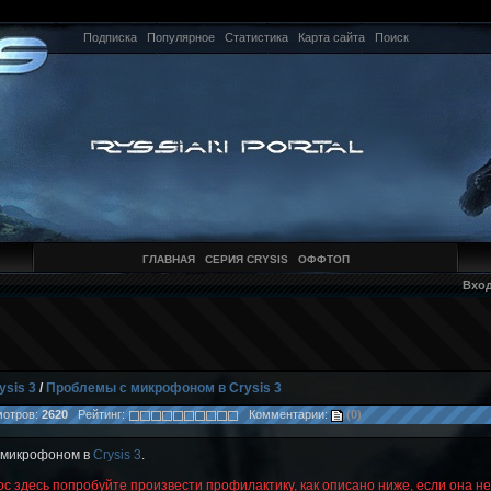
Подписка
Популярное
Статистика
Карта сайта
Поиск
ГЛАВНАЯ
СЕРИЯ CRYSIS
ОФФТОП
Вхо
ysis 3
/
Проблемы с микрофоном в Crysis 3
отров:
2620
Рейтинг:
Комментарии:
(0)
с микрофоном в
Crysis 3
.
ос здесь попробуйте произвести профилактику, как описано ниже, если она не