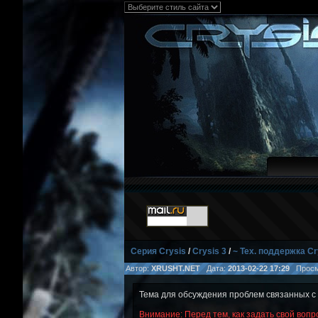
Серия Crysis
/
Crysis 3
/
~ Тех. поддержка Cr
Автор:
XRUSHT.NET
Дата:
2013-02-22 17:29
Просм
Тема для обсуждения проблем связанных 
Внимание: Перед тем, как задать свой вопр