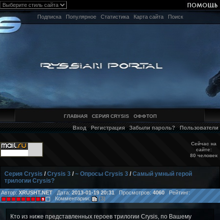
Подписка
Популярное
Статистика
Карта сайта
Поиск
ГЛАВНАЯ
СЕРИЯ CRYSIS
ОФФТОП
Вход
Регистрация
Забыли пароль?
Пользователи
Сейчас на
сайте:
80 человек
Серия Crysis
/
Crysis 3
/
~ Опросы Crysis 3
/
Самый умный герой
трилогии Crysis?
Автор:
XRUSHT.NET
Дата:
2013-01-19 20:31
Просмотров:
4060
Рейтинг:
Комментарии:
(3)
Кто из ниже представленных героев трилогии Crysis, по Вашему