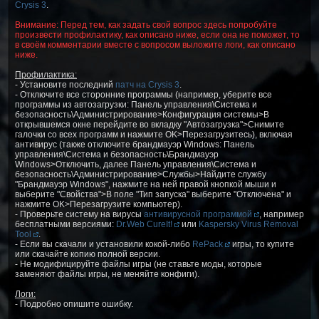
Crysis 3
.
Внимание: Перед тем, как задать свой вопрос здесь попробуйте
произвести профилактику, как описано ниже, если она не поможет, то
в своём комментарии вместе с вопросом выложите логи, как описано
ниже.
Профилактика:
- Установите последний
патч на Crysis 3
.
- Отключите все сторонние программы (например, уберите все
программы из автозагрузки: Панель управления\Система и
безопасность\Администрирование>Конфигурация системы>В
открывшемся окне перейдите во вкладку "Автозагрузка">Снимите
галочки со всех программ и нажмите OK>Перезагрузитесь), включая
антивирус (также отключите брандмауэр Windows: Панель
управления\Система и безопасность\Брандмауэр
Windows>Отключить, далее Панель управления\Система и
безопасность\Администрирование>Службы>Найдите службу
"Брандмауэр Windows", нажмите на ней правой кнопкой мыши и
выберите "Свойства">В поле "Тип запуска" выберите "Отключена" и
нажмите OK>Перезагрузите компьютер).
- Проверьте систему на вирусы
антивирусной программой
, например
бесплатными версиями:
Dr.Web CureIt!
или
Kaspersky Virus Removal
Tool
.
- Если вы скачали и установили кокой-либо
RePack
игры, то купите
или скачайте копию полной версии.
- Не модифицируйте файлы игры (не ставьте моды, которые
заменяют файлы игры, не меняйте конфиги).
Логи:
- Подробно опишите ошибку.