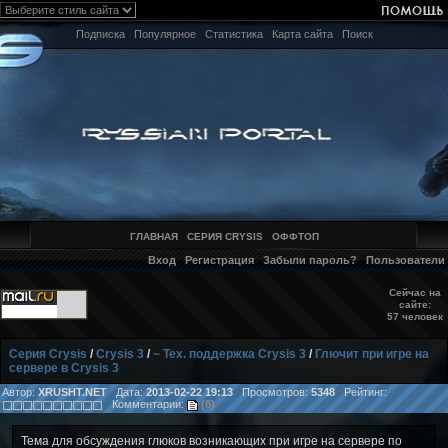
Подписка
Популярное
Статистика
Карта сайта
Поиск
ГЛАВНАЯ
СЕРИЯ CRYSIS
ОФФТОП
Вход
Регистрация
Забыли пароль?
Пользователи
Сейчас на
сайте:
57 человек
Серия Crysis
/
Crysis 3
/
~ Тех. поддержка Crysis 3
/
Глючит при игре на
сервере в Crysis 3
Автор:
XRUSHT.NET
Дата:
2013-02-22 19:13
Просмотров:
5348
Рейтинг:
Комментарии:
(8)
Тема для обсуждения глюков возникающих при игре на сервере по