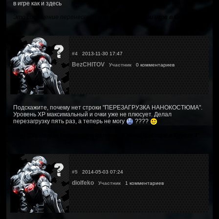
в игре как и здесь
Это сообщение перенесено из темы "
Глюки при игре в Crysis 3
"
#4
2013-11-30 17:47
BezCHITOV
Участник
0 комментариев
Подскажите, почему нет строки "ПЕРЕЗАГРУЗКА НАНОКОСТЮМА".
Уровень ХР максимальный и очки уже не плюсует. Делал
перезагрузку пять раз, а теперь не могу
????
Это сообщение перенесено из темы "
Глюки при игре в Crysis 3
"
#5
2014-05-03 07:24
diolfeko
Участник
1 комментариев