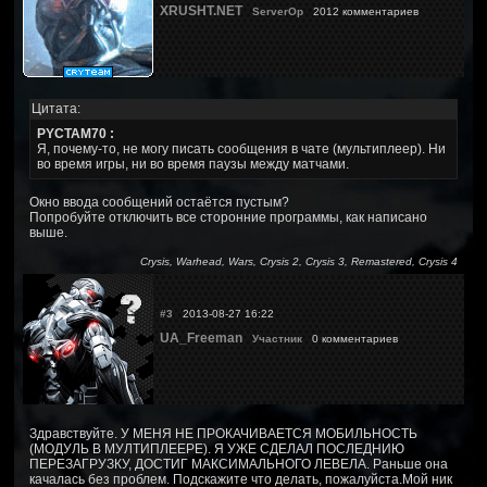
XRUSHT.NET
ServerOp
2012 комментариев
Цитата:
PYCTAM70 :
Я, почему-то, не могу писать сообщения в чате (мультиплеер). Ни
во время игры, ни во время паузы между матчами.
Окно ввода сообщений остаётся пустым?
Попробуйте отключить все сторонние программы, как написано
выше.
Crysis, Warhead, Wars, Crysis 2, Crysis 3, Remastered, Crysis 4
#3
2013-08-27 16:22
UA_Freeman
Участник
0 комментариев
Здравствуйте. У МЕНЯ НЕ ПРОКАЧИВАЕТСЯ МОБИЛЬНОСТЬ
(МОДУЛЬ В МУЛТИПЛЕЕРЕ). Я УЖЕ СДЕЛАЛ ПОСЛЕДНИЮ
ПЕРЕЗАГРУЗКУ, ДОСТИГ МАКСИМАЛЬНОГО ЛЕВЕЛА. Раньше она
качалась без проблем. Подскажите что делать, пожалуйста.Мой ник