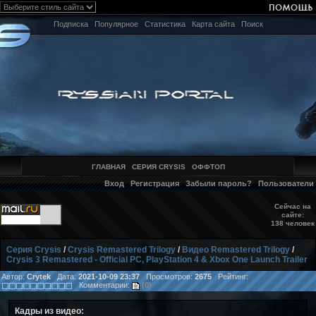
Подписка
Популярное
Статистика
Карта сайта
Поиск
ГЛАВНАЯ
СЕРИЯ CRYSIS
ОФФТОП
Вход
Регистрация
Забыли пароль?
Пользователи
Сейчас на
сайте:
138 человек
Серия Crysis
/
Crysis Remastered Trilogy
/
Видео Remastered Trilogy
/
Crysis 3 Remastered - Official PC, PlayStation 4 & Xbox One Launch Trailer
Автор:
Crytek
Дата:
2021-10-09 23:37
Просмотров:
2675
Рейтинг:
Комментарии:
(0)
Кадры из видео: