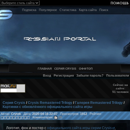
Подписка
Популярное
Статистика
Карта сайта
Поиск
ГЛАВНАЯ
СЕРИЯ CRYSIS
ОФФТОП
Вход
Регистрация
Забыли пароль?
Пользователи
Сейчас на
сайте:
51 человек
Серия Crysis
/
Crysis Remastered Trilogy
/
Галерея Remastered Trilogy
/
Картинки с обновлённого официального сайта игры
Автор:
Crytek
Дата:
2020-04-16 22:07
Просмотров:
1912
Рейтинг:
Комментарии:
(0)
Логотип, фон и постер с
официального сайта игры серии Crysis
,