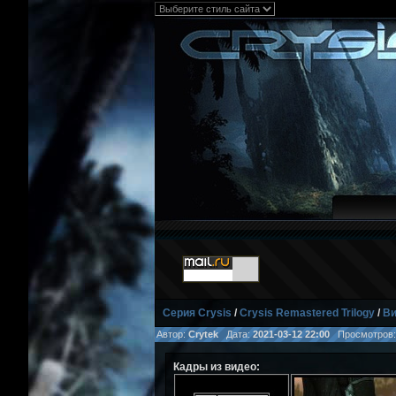
Серия Crysis
/
Crysis Remastered Trilogy
/
Ви
Автор:
Crytek
Дата:
2021-03-12 22:00
Просмотров
Кадры из видео: