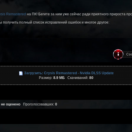
ysis Remastered
на ПК! Бегите за ним уже сейчас ради приятного прироста пр
бы получить полный список исправлений ошибок и многое другое:
Загрузить: Crysis Remastered - Nvidia DLSS Update
Размер:
8.9 МБ
Скачиваний:
80
 не оценено
Проголосовавших:
0