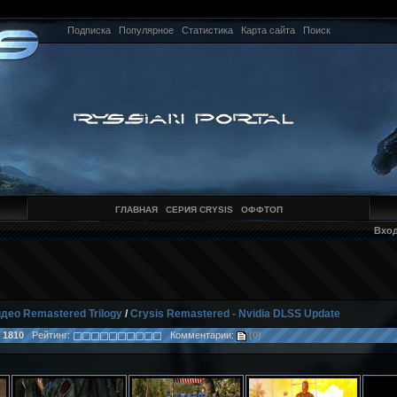
Подписка
Популярное
Статистика
Карта сайта
Поиск
ГЛАВНАЯ
СЕРИЯ CRYSIS
ОФФТОП
Вхо
део Remastered Trilogy
/
Crysis Remastered - Nvidia DLSS Update
:
1810
Рейтинг:
Комментарии:
(0)