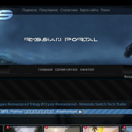
Подписка
Популярное
Статистика
Карта сайта
Поиск
ГЛАВНАЯ
СЕРИЯ CRYSIS
ОФФТОП
Вхо
део Remastered Trilogy
/
Crysis Remastered - Nintendo Switch Tech Trailer
:
2073
Рейтинг:
Комментарии:
(0)