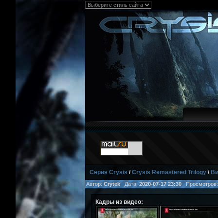
Серия Crysis
/
Crysis Remastered Trilogy
/
Ви
Автор:
Crytek
Дата:
2020-07-17 23:30
Просмотров
Кадры из видео: