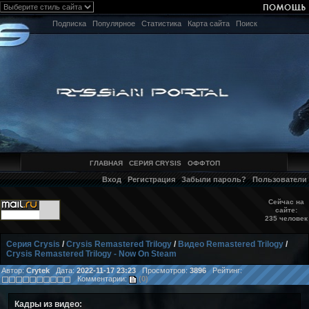
Подписка
Популярное
Статистика
Карта сайта
Поиск
ГЛАВНАЯ
СЕРИЯ CRYSIS
ОФФТОП
Вход
Регистрация
Забыли пароль?
Пользователи
Сейчас на
сайте:
235 человек
Серия Crysis
/
Crysis Remastered Trilogy
/
Видео Remastered Trilogy
/
Crysis Remastered Trilogy - Now On Steam
Автор:
Crytek
Дата:
2022-11-17 23:23
Просмотров:
3896
Рейтинг:
Комментарии:
(0)
Кадры из видео: