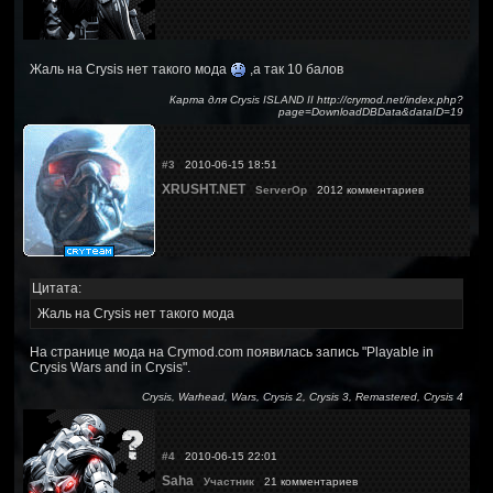
Жаль на Crysis нет такого мода
,а так 10 балов
Карта для Crysis ISLAND II http://crymod.net/index.php?
page=DownloadDBData&dataID=19
#3
2010-06-15 18:51
XRUSHT.NET
ServerOp
2012 комментариев
Цитата:
Жаль на Crysis нет такого мода
На странице мода на Crymod.com появилась запись "Playable in
Crysis Wars and in Crysis".
Crysis, Warhead, Wars, Crysis 2, Crysis 3, Remastered, Crysis 4
#4
2010-06-15 22:01
Saha
Участник
21 комментариев