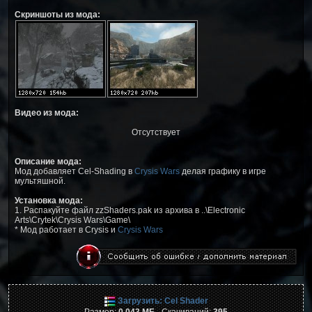
Скриншоты из мода:
Видео из мода:
Отсутствует
Описание мода:
Мод добавляет Cel-Shading в
Crysis Wars
делая графику в игре
мультяшной.
Установка мода:
1. Распакуйте файл zzShaders.pak из архива в ..\Electronic
Arts\Crytek\Crysis Wars\Game\
* Мод работает в Crysis и
Crysis Wars
Загрузить: Cel Shader
Размер:
0,043 МБ
Скачиваний:
395