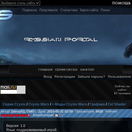
Подписка
Популярное
Статистика
Карта сайта
Поиск
ГЛАВНАЯ
СЕРИЯ CRYSIS
ОФФТОП
Вход
Регистрация
Забыли пароль?
Пользователи
Сейчас на
сайте:
87 человек
Серия Crysis
/
Crysis Wars
/
+ Моды Crysis Wars
/
Графика
/
Cel Shader
Автор:
Danny02, OMG!
Дата:
2010-05-31 02:09
Просмотров:
6428
Рейтинг:
Комментарии:
(4)
Версия: 1.0
Язык: поддерживаемый игрой