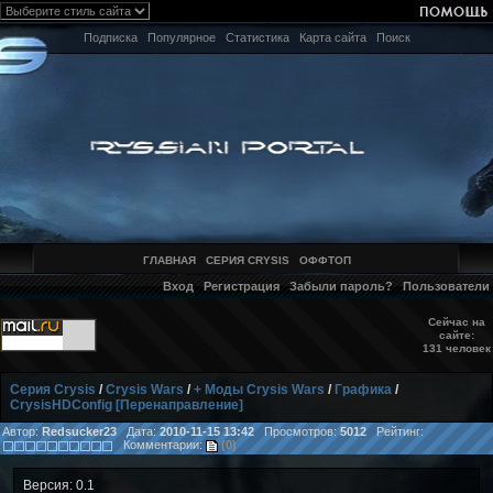
Подписка
Популярное
Статистика
Карта сайта
Поиск
ГЛАВНАЯ
СЕРИЯ CRYSIS
ОФФТОП
Вход
Регистрация
Забыли пароль?
Пользователи
Сейчас на
сайте:
131 человек
Серия Crysis
/
Crysis Wars
/
+ Моды Crysis Wars
/
Графика
/
CrysisHDConfig [Перенаправление]
Автор:
Redsucker23
Дата:
2010-11-15 13:42
Просмотров:
5012
Рейтинг:
Комментарии:
(0)
Версия: 0.1