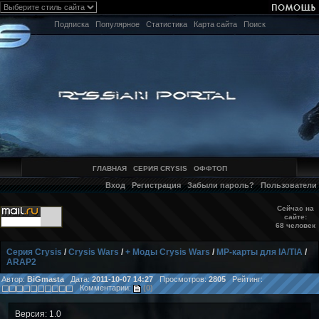
Подписка
Популярное
Статистика
Карта сайта
Поиск
ГЛАВНАЯ
СЕРИЯ CRYSIS
ОФФТОП
Вход
Регистрация
Забыли пароль?
Пользователи
Сейчас на
сайте:
68 человек
Серия Crysis
/
Crysis Wars
/
+ Моды Crysis Wars
/
MP-карты для IA/TIA
/
ARAP2
Автор:
BiGmasta
Дата:
2011-10-07 14:27
Просмотров:
2805
Рейтинг:
Комментарии:
(0)
Версия: 1.0