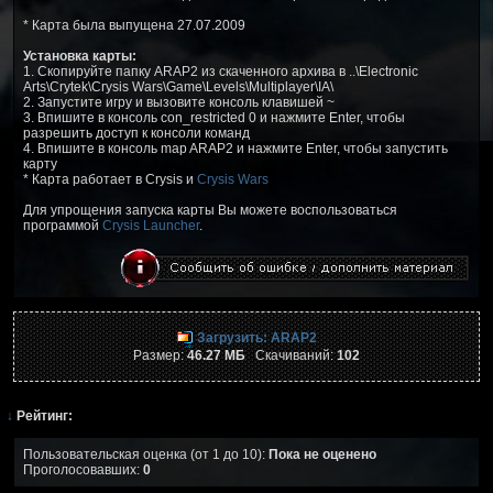
* Карта была выпущена 27.07.2009
Установка карты:
1. Скопируйте папку ARAP2 из скаченного архива в ..\Electronic
Arts\Crytek\Crysis Wars\Game\Levels\Multiplayer\IA\
2. Запустите игру и вызовите консоль клавишей ~
3. Впишите в консоль con_restricted 0 и нажмите Enter, чтобы
разрешить доступ к консоли команд
4. Впишите в консоль map ARAP2 и нажмите Enter, чтобы запустить
карту
* Карта работает в Crysis и
Crysis Wars
Для упрощения запуска карты Вы можете воспользоваться
программой
Crysis Launcher
.
Загрузить: ARAP2
Размер:
46.27 МБ
Скачиваний:
102
↓
Рейтинг:
Пользовательская оценка (от 1 до 10):
Пока не оценено
Проголосовавших:
0