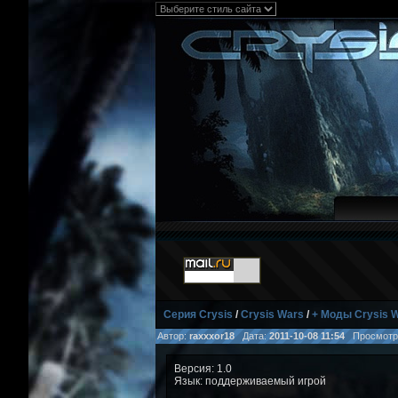
Серия Crysis
/
Crysis Wars
/
+ Моды Crysis 
Автор:
raxxxor18
Дата:
2011-10-08 11:54
Просмотр
Версия: 1.0
Язык: поддерживаемый игрой