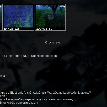
Отсутствует
, а затем пристрелить ваших оппонентов.
ожна
 в ..\Electronic Arts\Crytek\Crysis Wars\Game\Levels\Multiplayer\IA\
ишей ~
жмите Enter, чтобы разрешить доступ к консоли команд
nter, чтобы запустить карту