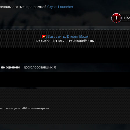
воспользоваться программой
Crysis Launcher
.
Загрузить: Dream Maze
Размер:
3.81 МБ
Скачиваний:
106
 не оценено
Проголосовавших:
0
пец. по модам
464 комментариев