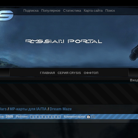
Подписка
Популярное
Статистика
Карта сайта
Поиск
ГЛАВНАЯ
СЕРИЯ CRYSIS
ОФФТОП
Вхо
Wars
/
MP-карты для IA/TIA
/
Dream Maze
ов:
2809
Рейтинг:
Комментарии:
(1)