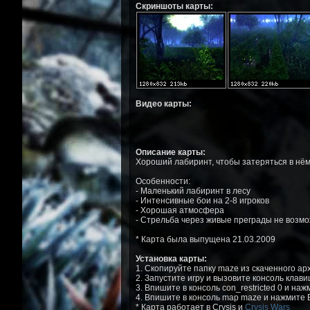
Скриншоты карты:
Видео карты:
Описание карты:
Хороший лабиринт, чтобы затеряться в нём
Особенности:
- Маленький лабиринт в лесу
- Интенсивные бои на 2-8 игроков
- Хорошая атмосфера
- Стрельба через живые преграды не возм
* Карта была выпущена 21.03.2009
Установка карты:
1. Скопируйте папку maze из скаченного архива
2. Запустите игру и вызовите консоль клав
3. Впишите в консоль con_restricted 0 и на
4. Впишите в консоль map maze и нажмите E
* Карта работает в Crysis и
Crysis Wars