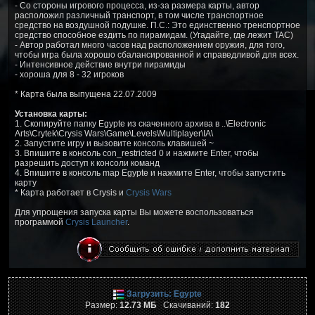
- Со стороны игрового процесса, из-за размера карты, автор
расположил различный транспорт, в том числе транспортное
средство на воздушной подушке. П.С.: Это единственно тренспортное
средство способное ездить по пирамидам. (Угадайте, где лежит TAC)
- Автор работал много часов над расположением оружия, для того,
чтобы игра была хорошо сбалансированной и справедливой для всех.
- Интенсивное действие внутри пирамиды
- хороша для 8 - 32 игроков
* Карта была выпущена 22.07.2009
Установка карты:
1. Скопируйте папку Egypte из скаченного архива в ..\Electronic
Arts\Crytek\Crysis Wars\Game\Levels\Multiplayer\IA\
2. Запустите игру и вызовите консоль клавишей ~
3. Впишите в консоль con_restricted 0 и нажмите Enter, чтобы
разрешить доступ к консоли команд
4. Впишите в консоль map Egypte и нажмите Enter, чтобы запустить
карту
* Карта работает в Crysis и
Crysis Wars
Для упрощения запуска карты Вы можете воспользоваться
программой
Crysis Launcher
.
Загрузить: Egypte
Размер:
12.73 МБ
Скачиваний:
182