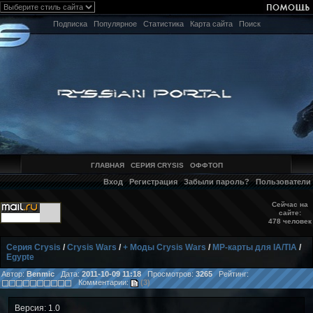
Подписка
Популярное
Статистика
Карта сайта
Поиск
ГЛАВНАЯ
СЕРИЯ CRYSIS
ОФФТОП
Вход
Регистрация
Забыли пароль?
Пользователи
Сейчас на
сайте:
478 человек
Серия Crysis
/
Crysis Wars
/
+ Моды Crysis Wars
/
MP-карты для IA/TIA
/
Egypte
Автор:
Benmic
Дата:
2011-10-09 11:18
Просмотров:
3265
Рейтинг:
Комментарии:
(3)
Версия: 1.0