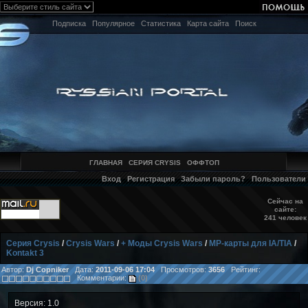
Подписка
Популярное
Статистика
Карта сайта
Поиск
ГЛАВНАЯ
СЕРИЯ CRYSIS
ОФФТОП
Вход
Регистрация
Забыли пароль?
Пользователи
Сейчас на
сайте:
241 человек
Серия Crysis
/
Crysis Wars
/
+ Моды Crysis Wars
/
MP-карты для IA/TIA
/
Kontakt 3
Автор:
Dj Copniker
Дата:
2011-09-06 17:04
Просмотров:
3656
Рейтинг:
Комментарии:
(0)
Версия: 1.0