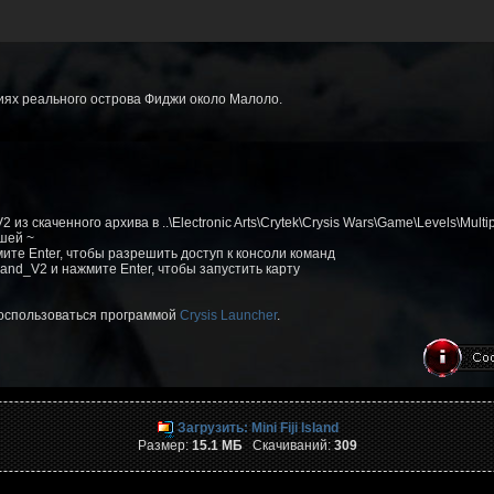
иях реального острова Фиджи около Малоло.
из скаченного архива в ..\Electronic Arts\Crytek\Crysis Wars\Game\Levels\Multip
ишей ~
жмите Enter, чтобы разрешить доступ к консоли команд
land_V2 и нажмите Enter, чтобы запустить карту
воспользоваться программой
Crysis Launcher
.
Загрузить: Mini Fiji Island
Размер:
15.1 МБ
Скачиваний:
309