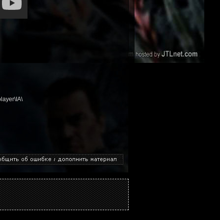
layer\IA\