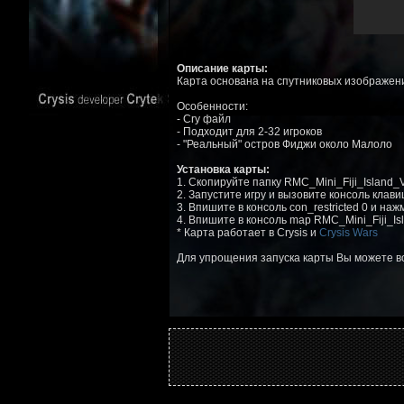
Описание карты:
Карта основана на спутниковых изображен
Особенности:
- Cry файл
- Подходит для 2-32 игроков
- "Реальный" остров Фиджи около Малоло
Установка карты:
1. Скопируйте папку RMC_Mini_Fiji_Island_V2 
2. Запустите игру и вызовите консоль клав
3. Впишите в консоль con_restricted 0 и на
4. Впишите в консоль map RMC_Mini_Fiji_Is
* Карта работает в Crysis и
Crysis Wars
Для упрощения запуска карты Вы можете 