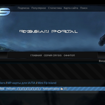
Подписка
Популярное
Статистика
Карта сайта
Поиск
ГЛАВНАЯ
СЕРИЯ CRYSIS
ОФФТОП
Вхо
Wars
/
MP-карты для IA/TIA
/
Mini Fiji Island
501
Рейтинг:
Комментарии:
(0)