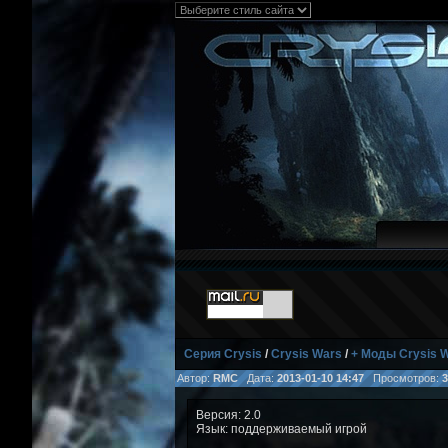
Серия Crysis
/
Crysis Wars
/
+ Моды Crysis 
Автор:
RMC
Дата:
2013-01-10 14:47
Просмотров:
3
Версия: 2.0
Язык: поддерживаемый игрой