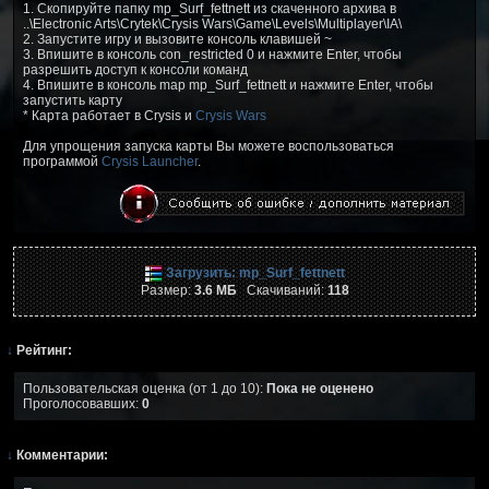
1. Скопируйте папку mp_Surf_fettnett из скаченного архива в
..\Electronic Arts\Crytek\Crysis Wars\Game\Levels\Multiplayer\IA\
2. Запустите игру и вызовите консоль клавишей ~
3. Впишите в консоль con_restricted 0 и нажмите Enter, чтобы
разрешить доступ к консоли команд
4. Впишите в консоль map mp_Surf_fettnett и нажмите Enter, чтобы
запустить карту
* Карта работает в Crysis и
Crysis Wars
Для упрощения запуска карты Вы можете воспользоваться
программой
Crysis Launcher
.
Загрузить: mp_Surf_fettnett
Размер:
3.6 МБ
Скачиваний:
118
↓
Рейтинг:
Пользовательская оценка (от 1 до 10):
Пока не оценено
Проголосовавших:
0
↓
Комментарии: