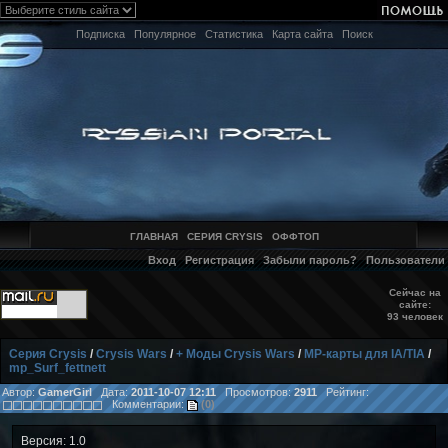
Подписка
Популярное
Статистика
Карта сайта
Поиск
ГЛАВНАЯ
СЕРИЯ CRYSIS
ОФФТОП
Вход
Регистрация
Забыли пароль?
Пользователи
Сейчас на
сайте:
93 человек
Серия Crysis
/
Crysis Wars
/
+ Моды Crysis Wars
/
MP-карты для IA/TIA
/
mp_Surf_fettnett
Автор:
GamerGirl
Дата:
2011-10-07 12:11
Просмотров:
2911
Рейтинг:
Комментарии:
(0)
Версия: 1.0