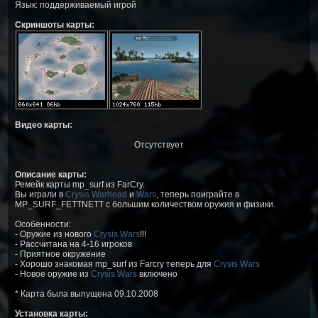
Язык: поддерживаемый игрой
Скриншоты карты:
Видео карты:
Отсутствует
Описание карты:
Ремейк карты mp_surf из FarCry.
Вы играли в
Crysis Warhead
и
Wars
, теперь поиграйте в
MP_SURF_FETTNETT с большим количеством оружия и физики.
Особенности:
- Оружие из нового
Crysis Wars
!!!
- Рассчитана на 4-16 игроков
- Приятное окружение
- Хорошо знакомая mp_surf из Farcry теперь для
Crysis Wars
- Новое оружие из
Crysis Wars
включено
* Карта была выпущена 09.10.2008
Установка карты: