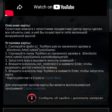
Описание карты:
Гигантская комната с гигантскими предметами (автор карты сделал
все объекты сам), в ней Вы почувствуете себя маленькой
вооружённой крысой.
Установка карты:
1. Скопируйте файл zz_ToyWars.pak из скаченного архива в
..\Electronic Arts\Crytek\Crysis\Game\
2. Скопируйте папку ToyWars из скаченного архива в ..\Electronic
Arts\Crytek\Crysis\Game\Levels\Multiplayer\IA\
3. Запустите игру и вызовите консоль клавишей ~
4. Впишите в консоль con_restricted 0 и нажмите Enter, чтобы
разрешить доступ к консоли команд
5. Впишите в консоль map ToyWars и нажмите Enter, чтобы запустить
карту
* Карта работает в Crysis и
Crysis Wars
Для упрощения запуска карты Вы можете воспользоваться
программой
Crysis Launcher
.