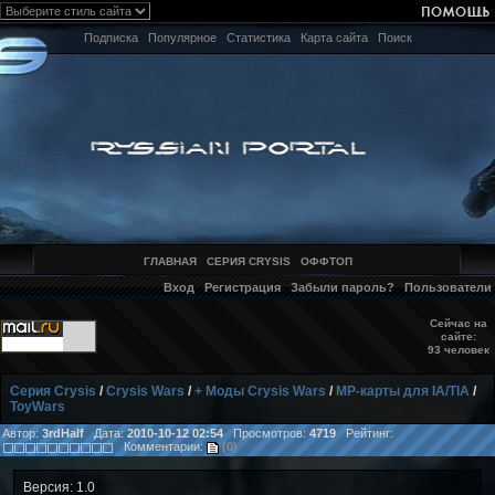
Подписка
Популярное
Статистика
Карта сайта
Поиск
ГЛАВНАЯ
СЕРИЯ CRYSIS
ОФФТОП
Вход
Регистрация
Забыли пароль?
Пользователи
Сейчас на
сайте:
93 человек
Серия Crysis
/
Crysis Wars
/
+ Моды Crysis Wars
/
MP-карты для IA/TIA
/
ToyWars
Автор:
3rdHalf
Дата:
2010-10-12 02:54
Просмотров:
4719
Рейтинг:
Комментарии:
(0)
Версия: 1.0