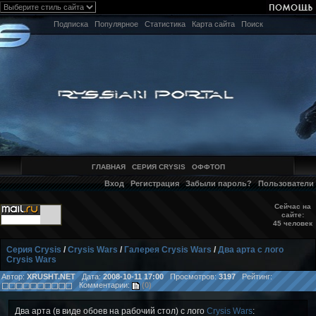
Подписка
Популярное
Статистика
Карта сайта
Поиск
ГЛАВНАЯ
СЕРИЯ CRYSIS
ОФФТОП
Вход
Регистрация
Забыли пароль?
Пользователи
Сейчас на
сайте:
45 человек
Серия Crysis
/
Crysis Wars
/
Галерея Crysis Wars
/
Два арта с лого
Crysis Wars
Автор:
XRUSHT.NET
Дата:
2008-10-11 17:00
Просмотров:
3197
Рейтинг:
Комментарии:
(0)
Два арта (в виде обоев на рабочий стол) с лого
Crysis Wars
: