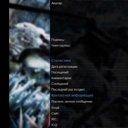
Аватар:
Подпись:
Член группы:
Статистика
Дата регистрации:
Посещений:
Комментарии:
Сообщений
Последний раз входил:
Контактная информация
Послать личное сообщение:
Email:
Сайт:
IRC:
ICQ: