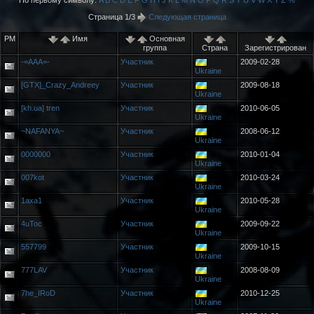
По первому символу:
A
B
C
D
E
F
G
H
I
J
K
L
M
N
O
P
Q
R
S
T
U
V
W
X
Y
Z
%
Страница 1/3
Следующая страница
PM
Имя
Основная
группа
Страна
Зарегистрирован
-=AAA=-
Участник
2009-02-28
Ukraine
[GTX]_Crazy_Andreey
Участник
2009-08-18
Ukraine
[kh.ua] tren
Участник
2010-06-05
Ukraine
~NAFANYA~
Участник
2008-06-12
Ukraine
0000000
Участник
2010-01-04
Ukraine
007kot
Участник
2010-03-24
Ukraine
1axa1
Участник
2010-05-28
Ukraine
4uToc
Участник
2009-09-22
Ukraine
557799
Участник
2009-10-15
Ukraine
777LAV
Участник
2008-08-09
Ukraine
7he_IRoD
Участник
2010-12-25
Ukraine