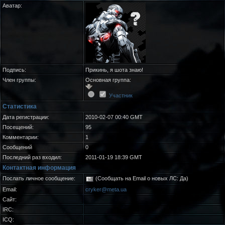
Аватар:
Подпись:
Прикинь, я шота знаю!
Член группы:
Основная группа:
Участник
Статистика
Дата регистрации:
2010-02-07 00:40 GMT
Посещений:
95
Комментарии:
1
Сообщений
0
Последний раз входил:
2011-01-19 18:39 GMT
Контактная информация
Послать личное сообщение:
(Сообщать на Email о новых ЛС: Да)
Email:
cryker@meta.ua
Сайт:
IRC:
ICQ: