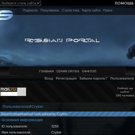
Подписка
Популярное
Статистика
Карта сайта
Поиск
ГЛАВНАЯ
СЕРИЯ CRYSIS
ОФФТОП
Вход
Регистрация
Забыли пароль?
Пользователи
Сейчас на
сайте:
160 человек
Пользователи
/
Cryker
Зарегистрированные пользователи: Cryker
Основная информация
ID пользователя:
3259
Имя пользователя:
Cryker