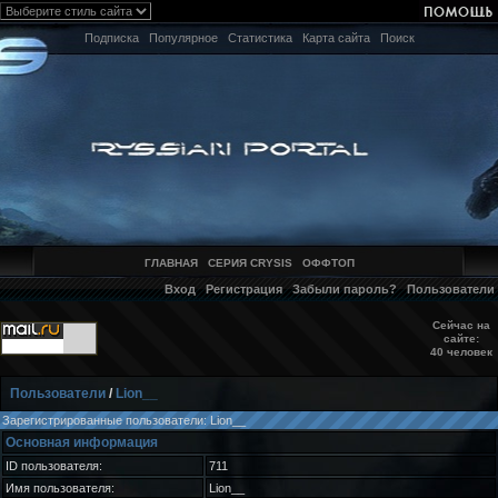
Подписка
Популярное
Статистика
Карта сайта
Поиск
ГЛАВНАЯ
СЕРИЯ CRYSIS
ОФФТОП
Вход
Регистрация
Забыли пароль?
Пользователи
Сейчас на
сайте:
40 человек
Пользователи
/
Lion__
Зарегистрированные пользователи: Lion__
Основная информация
ID пользователя:
711
Имя пользователя:
Lion__