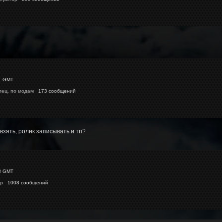
1 GMT
пец. по модам
173 сообщений
взять, ролик записывать и тп?
3 GMT
p
1008 сообщений