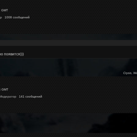
1 GMT
p
1008 сообщений
о появится)))
Crysis, W
4 GMT
 Модератор
141 сообщений