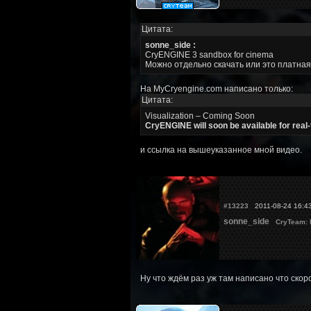
Цитата:
sonne_side :
CryENGINE 3 sandbox for cinema
Можно отдельно скачать или это платная
На MyCryengine.com написано только:
Цитата:
Visualization – Coming Soon
CryENGINE will soon be available for real-t
и ссылка на вышеуказанное мной видео.
#13223
2011-08-24 16:4
sonne_side
CryTeam:
Ну что ждём раз уж там написано что скоро