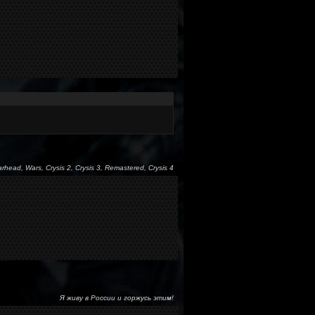
arhead, Wars, Crysis 2, Crysis 3, Remastered, Crysis 4
Я живу в России и горжусь этим!