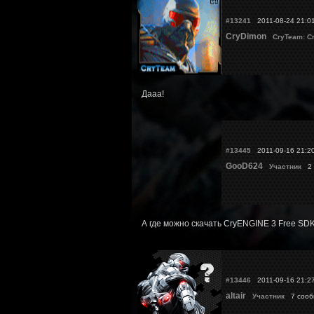
#13241
2011-08-24 21:0
CryDimon
CryTeam: С
Дааа!
#13445
2011-09-16 21:2
GooD624
Участник
2 
А где можно скачать CryENGINE 3 Free SD
#13446
2011-09-16 21:2
altair
Участник
7 соо