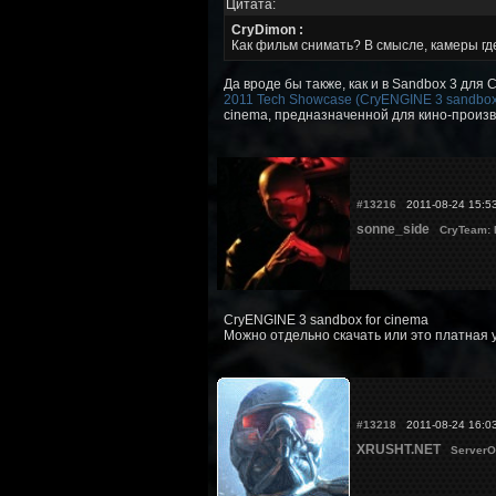
Цитата:
CryDimon :
Как фильм снимать? В смысле, камеры где
Да вроде бы также, как и в Sandbox 3 для
2011 Tech Showcase (CryENGINE 3 sandbox
cinema, предназначенной для кино-произв
#13216
2011-08-24 15:5
sonne_side
CryTeam:
CryENGINE 3 sandbox for cinema
Можно отдельно скачать или это платная 
#13218
2011-08-24 16:0
XRUSHT.NET
ServerO