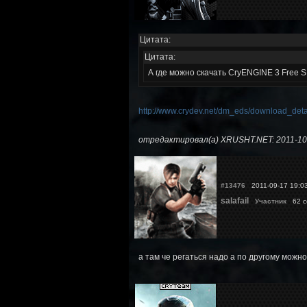
Цитата:
Цитата:
А где можно скачать CryENGINE 3 Free 
http://www.crydev.net/dm_eds/download_det
отредактировал(а) XRUSHT.NET: 2011-10
#13476
2011-09-17 19:0
salafail
Участник
62 с
а там че регаться надо а по другому можно