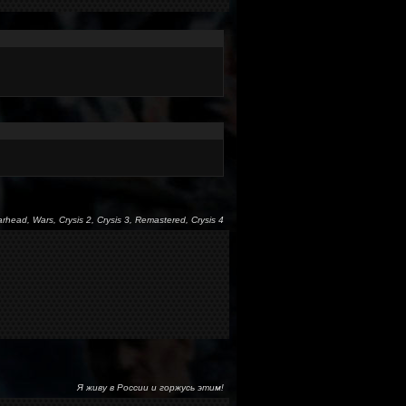
arhead, Wars, Crysis 2, Crysis 3, Remastered, Crysis 4
Я живу в России и горжусь этим!