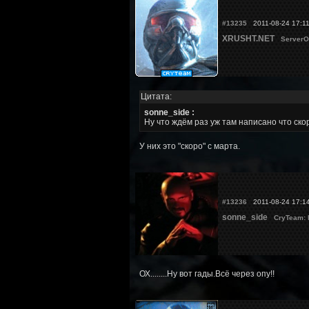
#13235
2011-08-24 17:1
XRUSHT.NET
ServerO
Цитата:
sonne_side :
Ну что ждём раз уж там написано что скор
У них это "скоро" с марта.
#13236
2011-08-24 17:1
sonne_side
CryTeam:
ОХ........Ну вот гады.Всё через опу!!