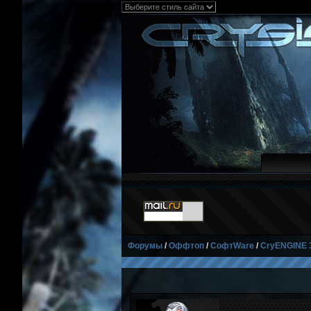
Форумы
/
Оффтоп
/
СофтWare
/
CryENGINE 