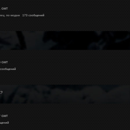
1 GMT
пец. по модам
173 сообщений
0 GMT
сообщений
K?
7 GMT
бщений