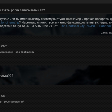
 взять, ролик записывать и тп?
 Crysis 2 или ты имеешь ввиду систему виртуальных камер и прочие навороты 
 for cinema)
? Насколько я понял все эти кино-функции доступны в специаль
одства и в CryENGINE 3 SDK Free их нет -
The Unofficial CryENGINE 3 Sandbox
Crysis, W
3 GMT
 Модератор
141 сообщений
услуга???
3 GMT
p
1008 сообщений