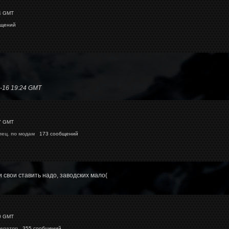
4 GMT
бщений
-16 19:24 GMT
7 GMT
пец. по модам
173 сообщений
 свои ставить надо, заводских мало(
0 GMT
ератор
355 сообщений