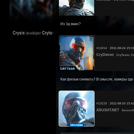
Из 3д макс?
#13214
2011-08-24 15:0
CryDimon
CryTeam: С
Как фильм снимать? В смысле, камеры где 
#13215
2011-08-24 15:4
XRUSHT.NET
ServerO