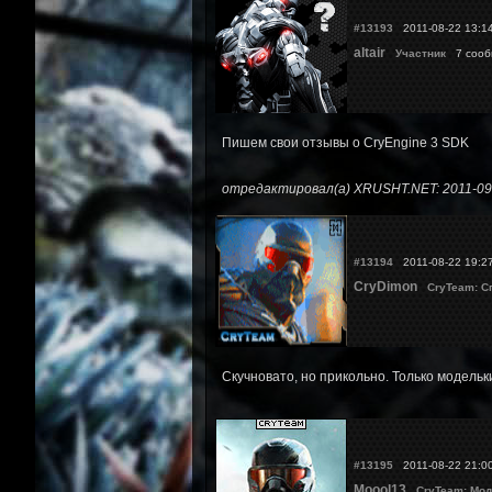
#13193
2011-08-22 13:1
altair
Участник
7 соо
Пишем свои отзывы о CryEngine 3 SDK
отредактировал(а) XRUSHT.NET: 2011-09
#13194
2011-08-22 19:2
CryDimon
CryTeam: С
Скучновато, но прикольно. Только модельки
#13195
2011-08-22 21:0
Moool13
CryTeam: Мод