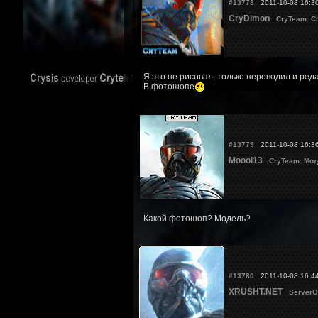
#13778
2011-10-08 16:3
CryDimon
CryTeam: С
Я это не рисовал, только переводил и ред
В фотошопе
#13779
2011-10-08 16:3
Moool13
CryTeam: Мод
Какой фотошоп? Модель?
#13780
2011-10-08 16:4
XRUSHT.NET
ServerO