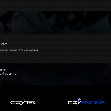
5 GMT
пец. по модам
173 сообщений
нтик!
4-ре дня...