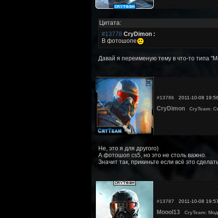
Цитата:
#13778
CryDimon :
В фотошопе
Давай я переименую тему в что-то типа "М
#13786
2011-10-08 19:5
CryDimon
CryTeam: С
Не, это я для другого)
А фотошоп сs5, но это не столь важно.
Значит так, прикиньте если всё это сделать
#13787
2011-10-08 19:5
Moool13
CryTeam: Мод