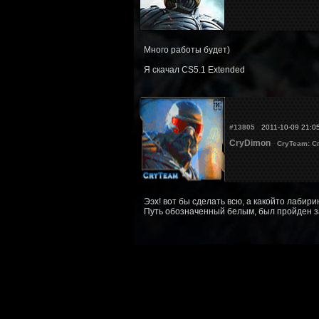
Много работы будет)
Я скачал CS5.1 Extended
#13805
2011-10-09 21:0
CryDimon
CryTeam: С
Ээх! вот бы сделать всю, а какойто лабири
Путь обозначенный белым, был пройден за 