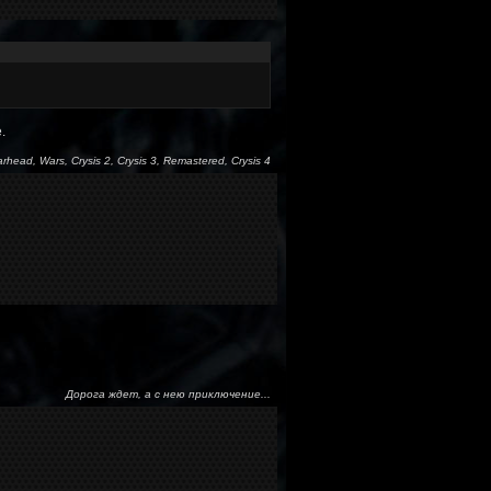
.
arhead, Wars, Crysis 2, Crysis 3, Remastered, Crysis 4
Дорога ждет, а с нею приключение...