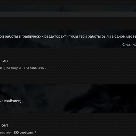
ои работы в графических редакторах", чтобы твои работы были в одном месте
Crysis, W
6 GMT
пец. по модам
173 сообщений
 в крайзисе)
7 GMT
ератор
355 сообщений