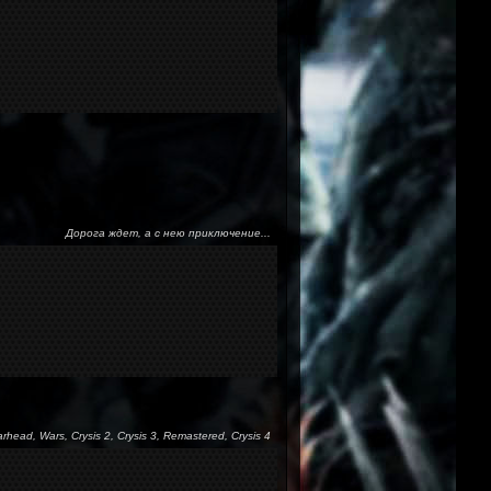
Дорога ждет, а с нею приключение...
arhead, Wars, Crysis 2, Crysis 3, Remastered, Crysis 4