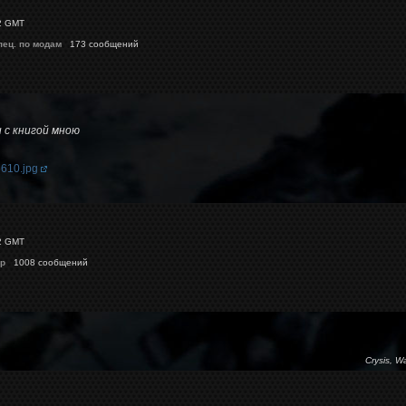
2 GMT
пец. по модам
173 сообщений
 с книгой мною
5610.jpg
2 GMT
p
1008 сообщений
Crysis, W