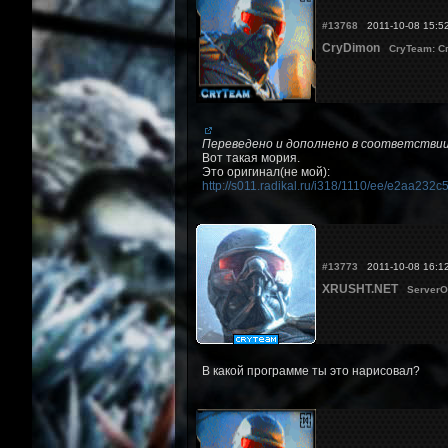
#13768
2011-10-08 15:5
CryDimon
CryTeam: С
Переведено и дополнено в соответствии
Вот такая мория.
Это оригинал(не мой):
http://s011.radikal.ru/i318/1110/ee/e2aa232c
#13773
2011-10-08 16:1
XRUSHT.NET
ServerO
В какой программе ты это нарисовал?