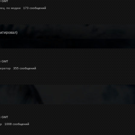
0 GMT
пец. по модам
173 сообщений
актировал)
6 GMT
ератор
355 сообщений
4 GMT
p
1008 сообщений