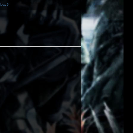
box 3
.