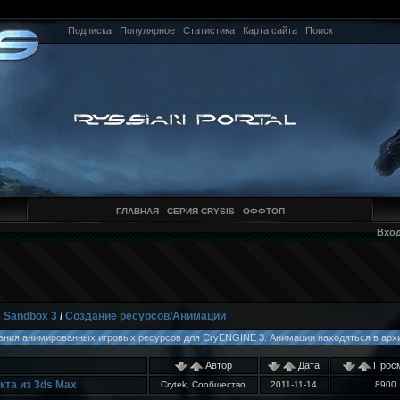
Подписка
Популярное
Статистика
Карта сайта
Поиск
ГЛАВНАЯ
СЕРИЯ CRYSIS
ОФФТОП
Вхо
3 Sandbox 3
/
Создание ресурсов/Анимации
ния анимированных игровых ресурсов для CryENGINE 3. Анимации находяться в архив
Автор
Дата
Просм
кта из 3ds Max
Crytek, Сообщество
2011-11-14
8900