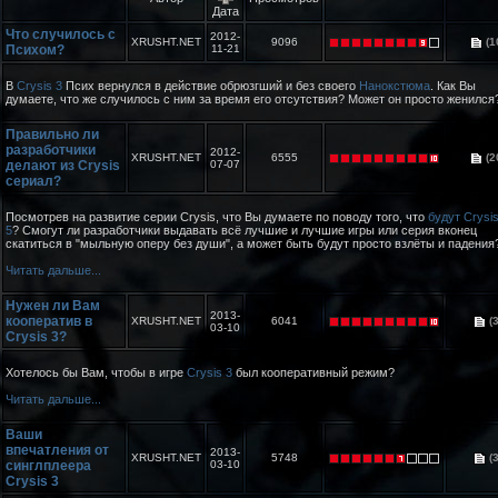
Дата
Что случилось с
2012-
XRUSHT.NET
9096
(1
Психом?
11-21
В
Crysis 3
Псих вернулся в действие обрюзгший и без своего
Нанокстюма
. Как Вы
думаете, что же случилось с ним за время его отсутствия? Может он просто женился
Правильно ли
разработчики
2012-
XRUSHT.NET
6555
(2
делают из Crysis
07-07
сериал?
Посмотрев на развитие серии Crysis, что Вы думаете по поводу того, что
будут Crysis
5
? Смогут ли разработчики выдавать всё лучшие и лучшие игры или серия вконец
скатиться в "мыльную оперу без души", а может быть будут просто взлёты и падения
Читать дальше...
Нужен ли Вам
2013-
кооператив в
XRUSHT.NET
6041
(3
03-10
Crysis 3?
Хотелось бы Вам, чтобы в игре
Crysis 3
был кооперативный режим?
Читать дальше...
Ваши
впечатления от
2013-
XRUSHT.NET
5748
(3
синглплеера
03-10
Crysis 3