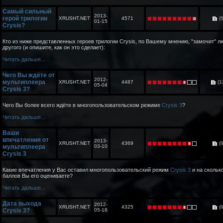
Самый сильный
2013-
герой трилогии
XRUSHT.NET
4571
(5
01-15
Crysis?
Кто из ниже представленных героев трилогии Crysis, по Вашему мнению, "замочит" л
другого (и опишите, как он это сделает):
Читать дальше...
Чего Вы ждёте от
2012-
мультиплеера
XRUSHT.NET
4487
(1
05-04
Crysis 3?
Чего Вы более всего ждёте в многопользовательском режиме
Crysis 3
?
Читать дальше...
Ваши
впечатления от
2013-
XRUSHT.NET
4369
(0
мультиплеера
03-10
Crysis 3
Какие впечатления у Вас оставил многопользовательский режим
Crysis 3
и на скольк
баллов Вы его оцениваете?
Читать дальше...
Дата выхода
2012-
XRUSHT.NET
4325
(0
Crysis 3?
05-18