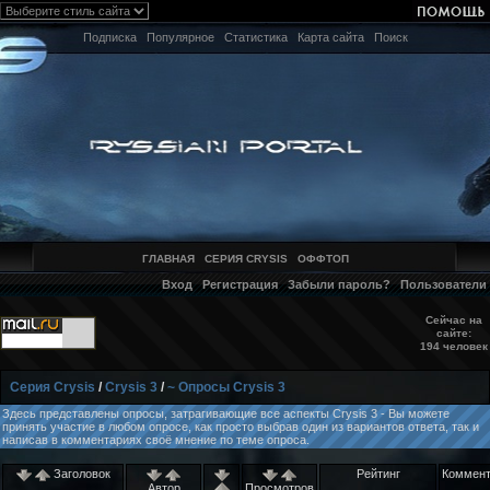
Подписка
Популярное
Статистика
Карта сайта
Поиск
ГЛАВНАЯ
СЕРИЯ CRYSIS
ОФФТОП
Вход
Регистрация
Забыли пароль?
Пользователи
Сейчас на
сайте:
194 человек
Серия Crysis
/
Crysis 3
/
~ Опросы Crysis 3
Здесь представлены опросы, затрагивающие все аспекты Crysis 3 - Вы можете
принять участие в любом опросе, как просто выбрав один из вариантов ответа, так и
написав в комментариях своё мнение по теме опроса.
Заголовок
Рейтинг
Коммент
Автор
Просмотров