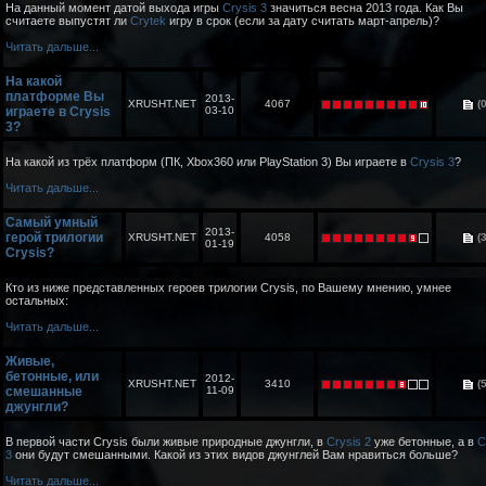
На данный момент датой выхода игры
Crysis 3
значиться весна 2013 года. Как Вы
считаете выпустят ли
Crytek
игру в срок (если за дату считать март-апрель)?
Читать дальше...
На какой
платформе Вы
2013-
XRUSHT.NET
4067
(0
играете в Crysis
03-10
3?
На какой из трёх платформ (ПК, Xbox360 или PlayStation 3) Вы играете в
Crysis 3
?
Читать дальше...
Самый умный
2013-
герой трилогии
XRUSHT.NET
4058
(3
01-19
Crysis?
Кто из ниже представленных героев трилогии Crysis, по Вашему мнению, умнее
остальных:
Читать дальше...
Живые,
бетонные, или
2012-
XRUSHT.NET
3410
(5
смешанные
11-09
джунгли?
В первой части Crysis были живые природные джунгли, в
Crysis 2
уже бетонные, а в
C
3
они будут смешанными. Какой из этих видов джунглей Вам нравиться больше?
Читать дальше...