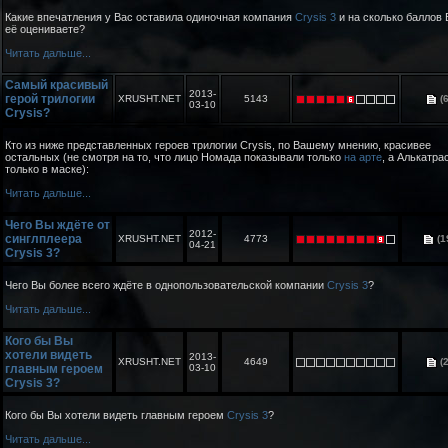
Какие впечатления у Вас оставила одиночная компания
Crysis 3
и на сколько баллов
её оцениваете?
Читать дальше...
Самый красивый
2013-
герой трилогии
XRUSHT.NET
5143
(6
03-10
Crysis?
Кто из ниже представленных героев трилогии Crysis, по Вашему мнению, красивее
остальных (не смотря на то, что лицо Номада показывали только
на арте
, а Алькатра
только в маске):
Читать дальше...
Чего Вы ждёте от
2012-
синглплеера
XRUSHT.NET
4773
(1
04-21
Crysis 3?
Чего Вы более всего ждёте в однопользовательской компании
Crysis 3
?
Читать дальше...
Кого бы Вы
хотели видеть
2013-
XRUSHT.NET
4649
(2
главным героем
03-10
Crysis 3?
Кого бы Вы хотели видеть главным героем
Crysis 3
?
Читать дальше...