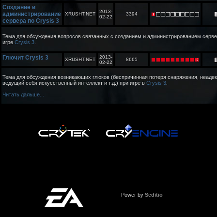
Создание и
2013-
администрирование
XRUSHT.NET
3394
02-22
сервера по Crysis 3
Тема для обсуждения вопросов связанных с созданием и администрированием серве
игре
Crysis 3
.
Глючит Crysis 3
2013-
XRUSHT.NET
8665
02-22
Тема для обсуждения возникающих глюков (беспричинная потеря снаряжения, неаде
ведущий себя искусственный интеллект и т.д.) при игре в
Crysis 3
.
Читать дальше...
Power by
Seditio