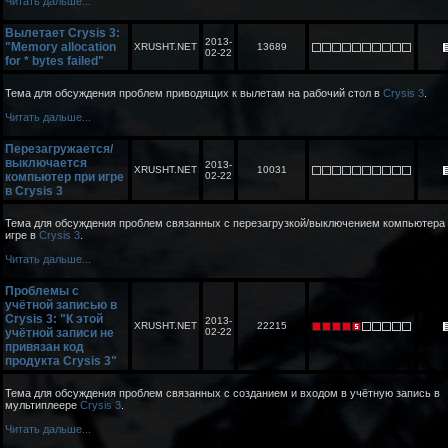
Читать дальше...
Вылетает Crysis 3:
2013-
"Memory allocation
XRUSHT.NET
13689
02-22
for * bytes failed"
Тема для обсуждения проблем приводящих к вылетам на рабочий стол в
Crysis 3
.
Читать дальше...
Перезагружается/
выключается
2013-
XRUSHT.NET
10031
компьютер при игре
02-22
в Crysis 3
Тема для обсуждения проблем связанных с перезагрузкой/выключением компьютера
игре в
Crysis 3
.
Читать дальше...
Проблемы с
учётной записью в
Crysis 3: "К этой
2013-
XRUSHT.NET
22215
учётной записи не
02-22
привязан код
продукта Crysis 3"
Тема для обсуждения проблем связанных с созданием и входом в учётную запись в
мультиплеере
Crysis 3
.
Читать дальше...