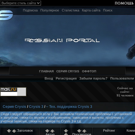
Подписка
Популярное
Статистика
Карта сайта
Поиск
ГЛАВНАЯ
СЕРИЯ CRYSIS
ОФФТОП
Вход
Регистрация
Забыли пароль?
Пользователи
Сейчас на
сайте:
91 человек
Серия Crysis
/
Crysis 3
/
~ Тех. поддержка Crysis 3
Сюда следует обращаться если у Вас возникли технические проблемы с установкой
и запуском, глюки со звуком и изображением, зависания и вылеты, проблемы с
учётной записью, глюки на сервере по Crysis 3 и т.д.
Заголовок
Рейтинг
Комм
Автор
Просмотров