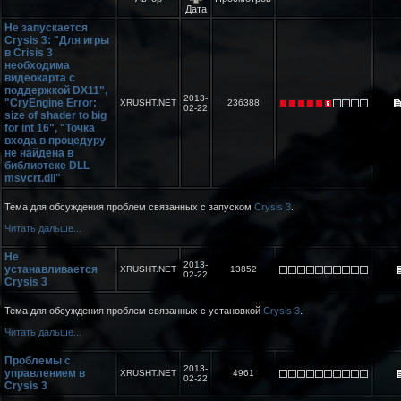
Дата
Не запускается
Crysis 3: "Для игры
в Crisis 3
необходима
видеокарта с
поддержкой DX11",
2013-
"CryEngine Error:
XRUSHT.NET
236388
02-22
size of shader to big
for int 16", "Точка
входа в процедуру
не найдена в
библиотеке DLL
msvcrt.dll"
Тема для обсуждения проблем связанных с запуском
Crysis 3
.
Читать дальше...
Не
2013-
устанавливается
XRUSHT.NET
13852
02-22
Crysis 3
Тема для обсуждения проблем связанных с установкой
Crysis 3
.
Читать дальше...
Проблемы с
2013-
управлением в
XRUSHT.NET
4961
02-22
Crysis 3