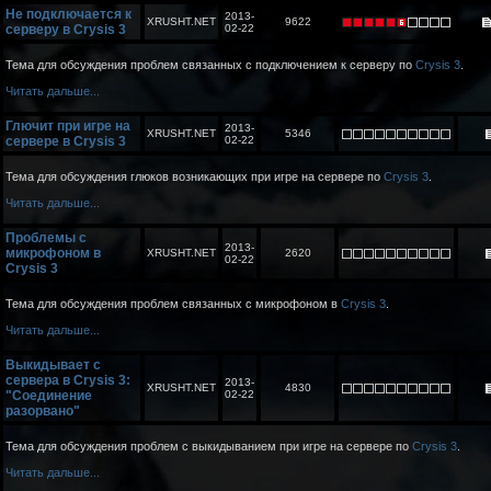
Не подключается к
2013-
XRUSHT.NET
9622
серверу в Crysis 3
02-22
Тема для обсуждения проблем связанных с подключением к серверу по
Crysis 3
.
Читать дальше...
Глючит при игре на
2013-
XRUSHT.NET
5346
сервере в Crysis 3
02-22
Тема для обсуждения глюков возникающих при игре на сервере по
Crysis 3
.
Читать дальше...
Проблемы с
2013-
микрофоном в
XRUSHT.NET
2620
02-22
Crysis 3
Тема для обсуждения проблем связанных с микрофоном в
Crysis 3
.
Читать дальше...
Выкидывает с
сервера в Crysis 3:
2013-
XRUSHT.NET
4830
"Соединение
02-22
разорвано"
Тема для обсуждения проблем с выкидыванием при игре на сервере по
Crysis 3
.
Читать дальше...