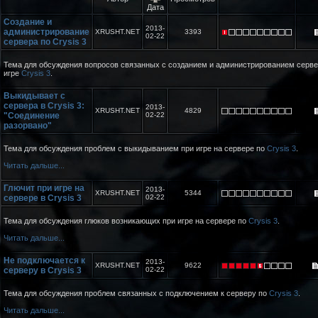
Дата
Создание и
2013-
администрирование
XRUSHT.NET
3393
02-22
сервера по Crysis 3
Тема для обсуждения вопросов связанных с созданием и администрированием серве
игре
Crysis 3
.
Выкидывает с
сервера в Crysis 3:
2013-
XRUSHT.NET
4829
"Соединение
02-22
разорвано"
Тема для обсуждения проблем с выкидыванием при игре на сервере по
Crysis 3
.
Читать дальше...
Глючит при игре на
2013-
XRUSHT.NET
5344
сервере в Crysis 3
02-22
Тема для обсуждения глюков возникающих при игре на сервере по
Crysis 3
.
Читать дальше...
Не подключается к
2013-
XRUSHT.NET
9622
серверу в Crysis 3
02-22
Тема для обсуждения проблем связанных с подключением к серверу по
Crysis 3
.
Читать дальше...