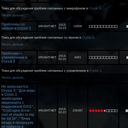
Тема для обсуждения проблем связанных с микрофоном в
Crysis 3
.
Читать дальше...
Проблемы со
2013-
XRUSHT.NET
10506
звуком в Crysis 3
02-22
Тема для обсуждения проблем связанных со звуком в
Crysis 3
.
Читать дальше...
Проблемы с
2013-
управлением в
XRUSHT.NET
4961
02-22
Crysis 3
Тема для обсуждения проблем связанных с управлением в
Crysis 3
.
Читать дальше...
Не запускается
Crysis 3: "Для игры
в Crisis 3
необходима
видеокарта с
поддержкой DX11",
2013-
"CryEngine Error:
XRUSHT.NET
236387
02-22
size of shader to big
for int 16", "Точка
входа в процедуру
не найдена в