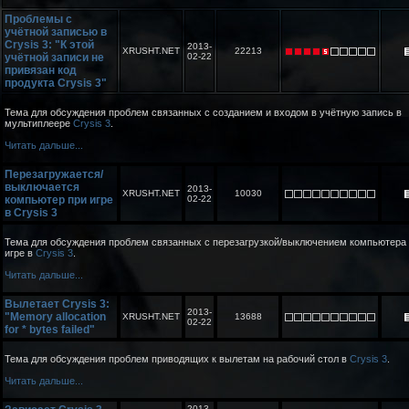
Проблемы с
учётной записью в
Crysis 3: "К этой
2013-
XRUSHT.NET
22213
учётной записи не
02-22
привязан код
продукта Crysis 3"
Тема для обсуждения проблем связанных с созданием и входом в учётную запись в
мультиплеере
Crysis 3
.
Читать дальше...
Перезагружается/
выключается
2013-
XRUSHT.NET
10030
компьютер при игре
02-22
в Crysis 3
Тема для обсуждения проблем связанных с перезагрузкой/выключением компьютера
игре в
Crysis 3
.
Читать дальше...
Вылетает Crysis 3:
2013-
"Memory allocation
XRUSHT.NET
13688
02-22
for * bytes failed"
Тема для обсуждения проблем приводящих к вылетам на рабочий стол в
Crysis 3
.
Читать дальше...
2013-