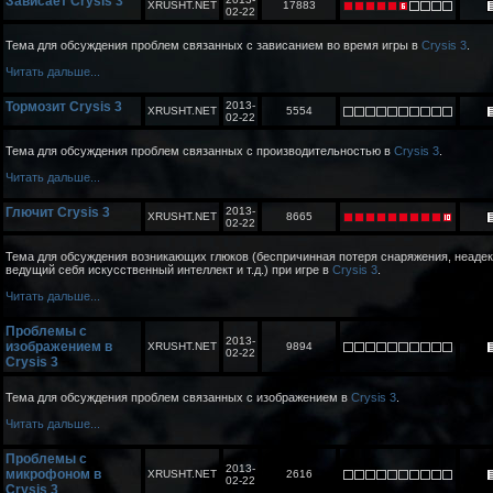
Зависает Crysis 3
XRUSHT.NET
17883
02-22
Тема для обсуждения проблем связанных с зависанием во время игры в
Crysis 3
.
Читать дальше...
Тормозит Crysis 3
2013-
XRUSHT.NET
5554
02-22
Тема для обсуждения проблем связанных с производительностью в
Crysis 3
.
Читать дальше...
Глючит Crysis 3
2013-
XRUSHT.NET
8665
02-22
Тема для обсуждения возникающих глюков (беспричинная потеря снаряжения, неаде
ведущий себя искусственный интеллект и т.д.) при игре в
Crysis 3
.
Читать дальше...
Проблемы с
2013-
изображением в
XRUSHT.NET
9894
02-22
Crysis 3
Тема для обсуждения проблем связанных с изображением в
Crysis 3
.
Читать дальше...
Проблемы с
2013-
микрофоном в
XRUSHT.NET
2616
02-22
Crysis 3