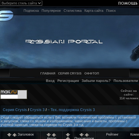
Подписка
Популярное
Статистика
Карта сайта
Поиск
ГЛАВНАЯ
СЕРИЯ CRYSIS
ОФФТОП
Вход
Регистрация
Забыли пароль?
Пользователи
Сейчас на
сайте:
114 человек
Серия Crysis
/
Crysis 3
/
~ Тех. поддержка Crysis 3
Сюда следует обращаться если у Вас возникли технические проблемы с установкой
и запуском, глюки со звуком и изображением, зависания и вылеты, проблемы с
учётной записью, глюки на сервере по Crysis 3 и т.д.
Заголовок
Рейтинг
Комм
Автор
Просмотров