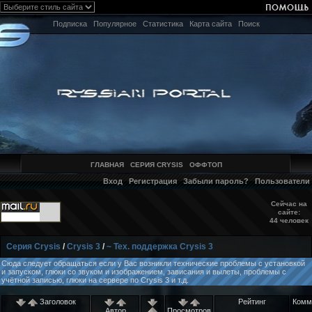
Подписка
Популярное
Статистика
Карта сайта
Поиск
ГЛАВНАЯ
СЕРИЯ CRYSIS
ОФФТОП
Вход
Регистрация
Забыли пароль?
Пользователи
Сейчас на
сайте:
44 человек
Серия Crysis
/
Crysis 3
/
~ Тех. поддержка Crysis 3
Сюда следует обращаться если у Вас возникли технические проблемы с установкой
и запуском, глюки со звуком и изображением, зависания и вылеты, проблемы с
учётной записью, глюки на сервере по Crysis 3 и т.д.
Заголовок
Рейтинг
Комм
Автор
Просмотров