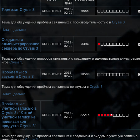
Дата
Тормозит Crysis 3
2013-
XRUSHT.NET
5555
02-22
Тема для обсуждения проблем связанных с производительностью в
Crysis 3
.
Читать дальше...
Создание и
2013-
администрирование
XRUSHT.NET
3394
02-22
сервера по Crysis 3
Тема для обсуждения вопросов связанных с созданием и администрированием серве
игре
Crysis 3
.
Проблемы со
2013-
XRUSHT.NET
10508
звуком в Crysis 3
02-22
Тема для обсуждения проблем связанных со звуком в
Crysis 3
.
Читать дальше...
Проблемы с
учётной записью в
Crysis 3: "К этой
2013-
XRUSHT.NET
22215
учётной записи не
02-22
привязан код
продукта Crysis 3"
Тема для обсуждения проблем связанных с созданием и входом в учётную запись в
мультиплеере
Crysis 3
.