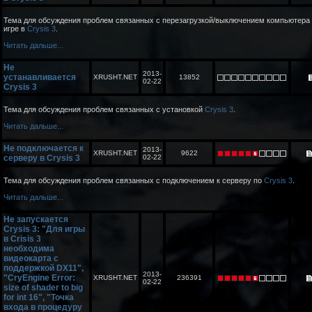
Тема для обсуждения проблем связанных с перезагрузкой/выключением компьютера
игре в
Crysis 3
.
Читать дальше...
Не
2013-
устанавливается
XRUSHT.NET
13852
02-22
Crysis 3
Тема для обсуждения проблем связанных с установкой
Crysis 3
.
Читать дальше...
Не подключается к
2013-
XRUSHT.NET
9622
серверу в Crysis 3
02-22
Тема для обсуждения проблем связанных с подключением к серверу по
Crysis 3
.
Читать дальше...
Не запускается
Crysis 3: "Для игры
в Crisis 3
необходима
видеокарта с
поддержкой DX11",
2013-
"CryEngine Error:
XRUSHT.NET
236391
02-22
size of shader to big
for int 16", "Точка
входа в процедуру