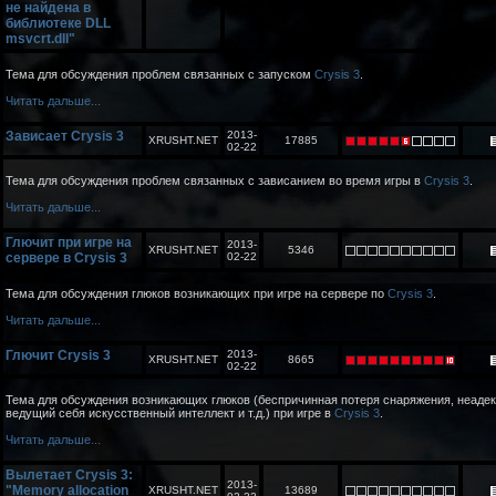
не найдена в
библиотеке DLL
msvcrt.dll"
Тема для обсуждения проблем связанных с запуском
Crysis 3
.
Читать дальше...
Зависает Crysis 3
2013-
XRUSHT.NET
17885
02-22
Тема для обсуждения проблем связанных с зависанием во время игры в
Crysis 3
.
Читать дальше...
Глючит при игре на
2013-
XRUSHT.NET
5346
сервере в Crysis 3
02-22
Тема для обсуждения глюков возникающих при игре на сервере по
Crysis 3
.
Читать дальше...
Глючит Crysis 3
2013-
XRUSHT.NET
8665
02-22
Тема для обсуждения возникающих глюков (беспричинная потеря снаряжения, неаде
ведущий себя искусственный интеллект и т.д.) при игре в
Crysis 3
.
Читать дальше...
Вылетает Crysis 3:
2013-
"Memory allocation
XRUSHT.NET
13689