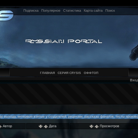
Подписка
Популярное
Статистика
Карта сайта
Поиск
ГЛАВНАЯ
СЕРИЯ CRYSIS
ОФФТОП
Вхо
о выхода, интервью взятые у создателей, рецензии, рассказы фанатов, тесты производ
Автор
Дата
Просмотров