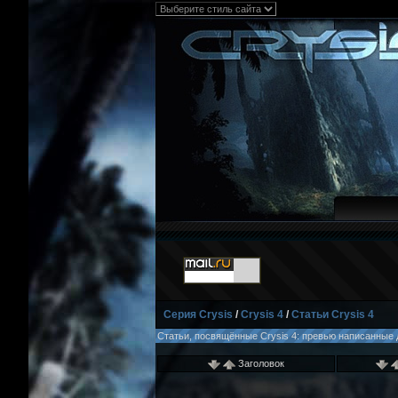
Серия Crysis
/
Crysis 4
/
Статьи Crysis 4
Статьи, посвящённые Crysis 4: превью написанные д
Заголовок