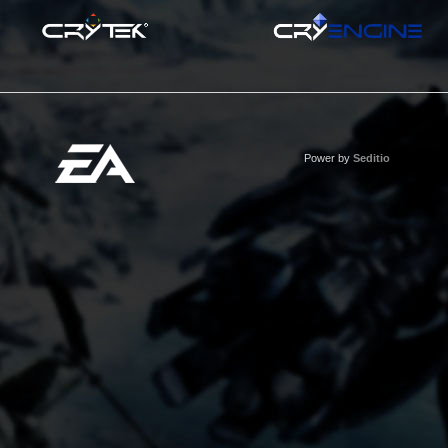
Power by
Seditio